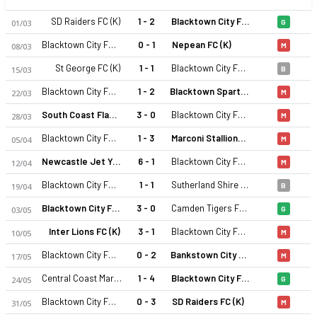
SD Raiders FC (K)
1 - 2
Blacktown City FC (K)
01/03
G
Blacktown City FC (K)
0 - 1
Nepean FC (K)
08/03
M
St George FC (K)
1 - 1
Blacktown City FC (K)
15/03
B
Blacktown City FC (K)
1 - 2
Blacktown Spartans FC (K)
22/03
M
South Coast Flame FC (K)
3 - 0
Blacktown City FC (K)
28/03
M
Blacktown City FC (K)
1 - 3
Marconi Stallions (K)
05/04
M
Newcastle Jet Youth (K)
6 - 1
Blacktown City FC (K)
12/04
M
Blacktown City FC (K)
1 - 1
Sutherland Shire FA (K)
19/04
B
Blacktown City FC (K)
3 - 0
Camden Tigers FC (K)
03/05
G
Inter Lions FC (K)
3 - 1
Blacktown City FC (K)
10/05
M
Blacktown City FC (K)
0 - 2
Bankstown City FC (K)
17/05
M
Central Coast Mariners 2 (K)
1 - 4
Blacktown City FC (K)
24/05
G
Blacktown City FC (K)
0 - 3
SD Raiders FC (K)
31/05
M