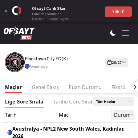
Ofsayt Canlı Skor
YÜKLE
Canlı Maç Sonuçları
Ücretsiz - Google Play'de
Blacktown City FC (K) 26-27 sezonu | NPL2 New South Wales, K
Blacktown City FC (K)
26/27
Avustralya
Maçlar
Genel Bakış
Puan Durumu
Fikstür
Lige Göre Sırala
Tarihe Göre Sırala
Tüm Maçlar
Tarih
Maç
Durum
Avustralya - NPL2 New South Wales, Kadınlar,
2026