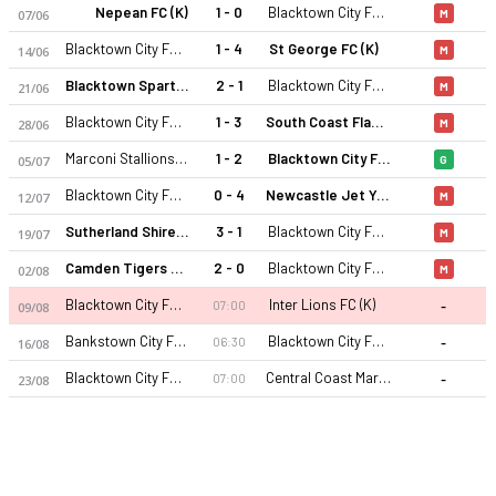
Nepean FC (K)
1 - 0
Blacktown City FC (K)
07/06
M
Blacktown City FC (K)
1 - 4
St George FC (K)
14/06
M
Blacktown Spartans FC (K)
2 - 1
Blacktown City FC (K)
21/06
M
Blacktown City FC (K)
1 - 3
South Coast Flame FC (K)
28/06
M
Marconi Stallions (K)
1 - 2
Blacktown City FC (K)
05/07
G
Blacktown City FC (K) 26-27 sezonu | NPL2 New South Wales, K
Blacktown City FC (K)
0 - 4
Newcastle Jet Youth (K)
12/07
M
Sutherland Shire FA (K)
3 - 1
Blacktown City FC (K)
19/07
M
Camden Tigers FC (K)
2 - 0
Blacktown City FC (K)
02/08
M
-
Blacktown City FC (K)
Inter Lions FC (K)
07:00
09/08
-
Bankstown City FC (K)
Blacktown City FC (K)
06:30
16/08
-
Blacktown City FC (K)
Central Coast Mariners 2 (K)
07:00
23/08