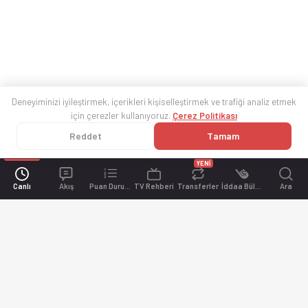
Deneyiminizi iyileştirmek, içerikleri kişiselleştirmek ve trafiği analiz etmek
için çerezler kullanıyoruz.
Çerez Politikası
Reddet
Tamam
YENİ
Canlı
Akış
Puan Durumu
TV Rehberi
Transferler
İddaa Bülteni
Ara