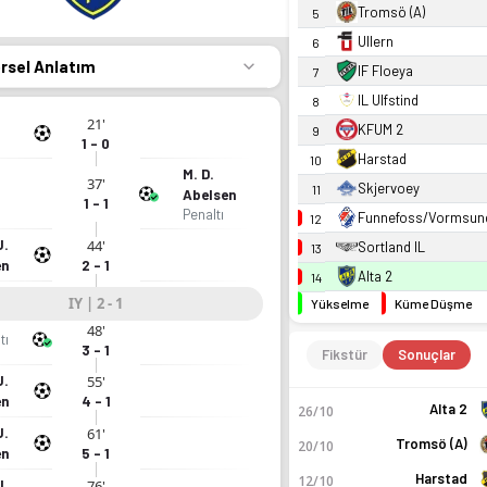
Tromsö (A)
5
Ullern
6
örsel Anlatım
IF Floeya
7
IL Ulfstind
8
21'
KFUM 2
9
1 - 0
Harstad
10
M. D.
37'
Skjervoey
11
Abelsen
1 - 1
Penaltı
Funnefoss/Vormsun
12
J.
44'
Sortland IL
13
en
2 - 1
Alta 2
14
IY | 2 - 1
Yükselme
Küme Düşme
48'
tı
3 - 1
Fikstür
Sonuçlar
J.
55'
en
4 - 1
Alta 2
26/10
J.
61'
Tromsö (A)
20/10
en
5 - 1
Harstad
12/10
J.
76'