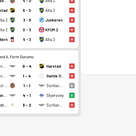
Tromsö (A)
4 - 0
Alta 2
M
stad
6 - 0
Alta 2
M
lta 2
3 - 8
Junkeren
M
lta 2
0 - 3
KFUM 2
M
llern
5 - 3
Alta 2
M
and IL Form Durumu
Sortland IL
0 - 4
Harstad
M
Sortland IL
1 - 4
Gamle Oslo FK
M
Tromsö (A)
1 - 1
Sortland IL
B
Sortland IL
4 - 1
Skjervoey
G
IL Ulfstind
3 - 2
Sortland IL
M