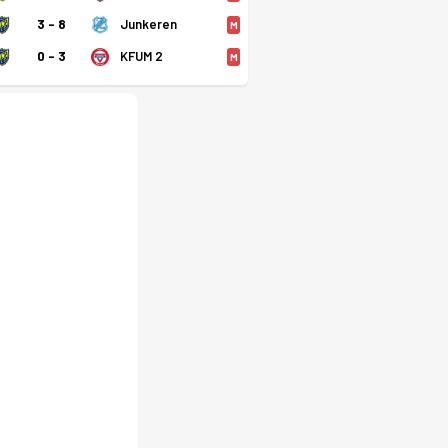
3 - 8
Junkeren
M
0 - 3
KFUM 2
M