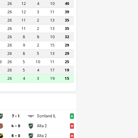
26
12
4
10
40
26
12
3
11
39
26
11
2
13
35
26
11
2
13
35
26
8
8
10
32
26
9
2
15
29
26
8
5
13
29
d
26
5
10
11
25
26
5
4
17
19
26
4
3
19
15
7 - 1
Sortland IL
G
4 - 0
Alta 2
M
6 - 0
Alta 2
M