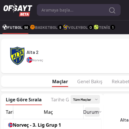
Alta 2 2025 sezonu | 3. Lig Grup 1'de 14. sırada, 15 puan. Kad
FUTBOL
96
BASKETBOL
8
VOLEYBOL
0
TENİS
1
Alta 2
Norveç
Maçlar
Genel Bakış
Rekabe
Lige Göre Sırala
Tarihe Göre Sırala
Tüm Maçlar
Tarih
Maç
Durum
Alta
Norveç - 3. Lig Grup 1