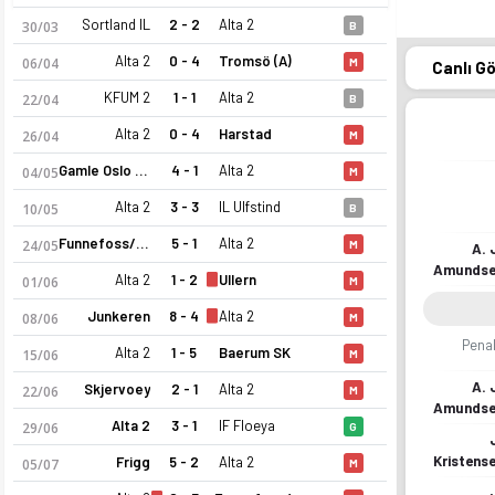
Sortland IL
2 - 2
Alta 2
30/03
B
Alta 2
0 - 4
Tromsö (A)
06/04
M
Canlı G
KFUM 2
1 - 1
Alta 2
22/04
B
Alta 2
0 - 4
Harstad
26/04
M
Gamle Oslo FK
4 - 1
Alta 2
04/05
M
Alta 2
3 - 3
IL Ulfstind
10/05
B
Funnefoss/Vormsund
5 - 1
Alta 2
24/05
M
A. 
Amunds
Alta 2
1 - 2
Ullern
01/06
M
Junkeren
8 - 4
Alta 2
08/06
M
Penal
Alta 2
1 - 5
Baerum SK
15/06
M
A. 
Skjervoey
2 - 1
Alta 2
22/06
M
Amunds
Alta 2
3 - 1
IF Floeya
29/06
G
Kristens
Frigg
5 - 2
Alta 2
05/07
M