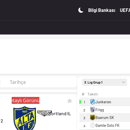
ro, fikstür ve canlı skor Ofsayt'ta.
Bilgi Bankası
UEFA
t
Tarihçe
3. Lig Grup 1
#
Takım
Detaylı Görünüm
Junkeren
1
MS
Frigg
2
Sortland IL
7
-
1
Baerum SK
3
 2
(İY:
2
-
1
)
Gamle Oslo FK
4