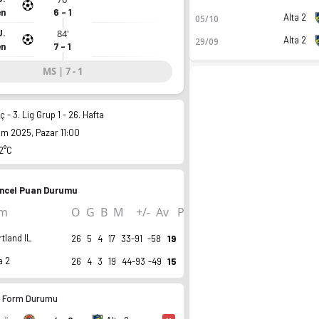
en
6 - 1
Alta 2
05/10
J.
84'
Alta 2
29/09
en
7 - 1
MS | 7 - 1
 - 3. Lig Grup 1 - 26. Hafta
im 2025, Pazar 11:00
 2°C
ncel Puan Durumu
ım
O
G
B
M
+/-
Av
P
ro, fikstür ve canlı skor Ofsayt'ta.
tland IL
26
5
4
17
33-91
-58
19
a 2
26
4
3
19
44-93
-49
15
2 Form Durumu