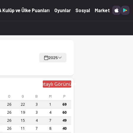
 Kulüp ve Ülke Puanları
Oyunlar
Sosyal
Market
2025
Detaylı Görünüm
O
G
B
M
P
26
22
3
1
69
26
19
3
4
60
26
15
4
7
49
26
11
7
8
40