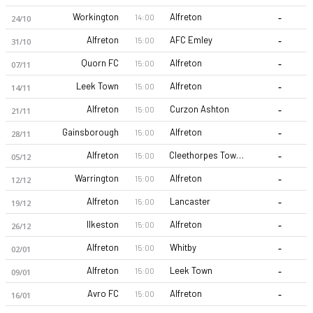
-
Workington
Alfreton
14:00
24/10
-
Alfreton
AFC Emley
15:00
31/10
-
Quorn FC
Alfreton
15:00
07/11
-
Leek Town
Alfreton
15:00
14/11
-
Alfreton
Curzon Ashton
15:00
21/11
Alfreton Town 26-27 sezonu | Northern Premier League'de 1. 
-
Gainsborough
Alfreton
15:00
28/11
-
Alfreton
Cleethorpes Town FC
15:00
05/12
-
Warrington
Alfreton
15:00
12/12
-
Alfreton
Lancaster
15:00
19/12
-
Ilkeston
Alfreton
15:00
26/12
-
Alfreton
Whitby
15:00
02/01
-
Alfreton
Leek Town
15:00
09/01
-
Avro FC
Alfreton
15:00
16/01