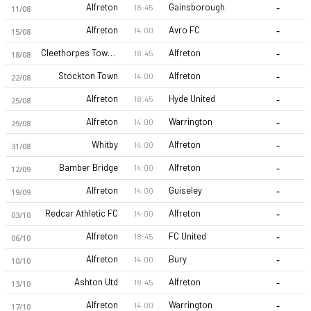
-
Alfreton
Gainsborough
18:45
11/08
-
Alfreton
Avro FC
14:00
15/08
-
Cleethorpes Town FC
Alfreton
18:45
18/08
-
Stockton Town
Alfreton
14:00
22/08
-
Alfreton
Hyde United
18:45
25/08
-
Alfreton
Warrington
14:00
29/08
-
Whitby
Alfreton
14:00
31/08
-
Bamber Bridge
Alfreton
14:00
12/09
-
Alfreton
Guiseley
14:00
19/09
-
Redcar Athletic FC
Alfreton
14:00
03/10
-
Alfreton
FC United
18:45
06/10
-
Alfreton
Bury
14:00
10/10
-
Ashton Utd
Alfreton
18:45
13/10
-
Alfreton
Warrington
14:00
17/10