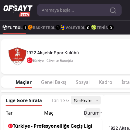
1922 Akşehir Spor Kulübü 25-26 sezonu | Profesyonelliğe Geçi
FUTBOL
1
BASKETBOL
1
VOLEYBOL
0
TENİS
0
1922 Akşehir Spor Kulübü
Türkiye
|
Gökmen Başoğlu
Maçlar
Genel Bakış
Sosyal
Kadro
İsta
Lige Göre Sırala
Tarihe Göre Sırala
Tüm Maçlar
Tarih
Maç
Durum
Türkiye - Profesyonelliğe Geçiş Ligi
19