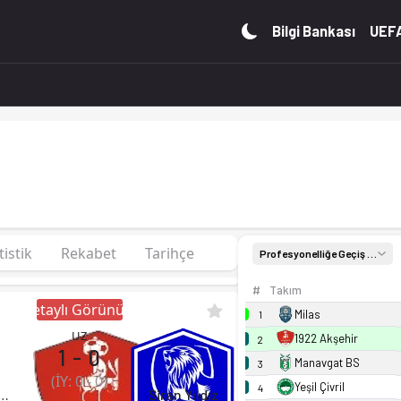
ş Ligi Grup 7'de 2. sırada, 52 puan. Kadro, fikstür ve canlı
Bilgi Bankası
UEFA
tistik
Rekabet
Tarihçe
Profesyonelliğe Geçiş Ligi Grup 7
#
Takım
Detaylı Görünüm
Milas
1
UZ
1922 Akşehir
2
1
-
0
Manavgat BS
3
(İY:
0
-
0
)
Yeşil Çivril
4
22 Akşehir
Şiran Yıldız