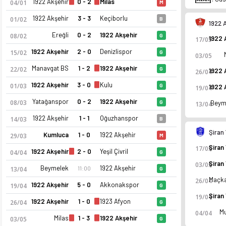
1922 Akşehir
0 - 2
Milas
04/01
M
1922 Akşehir
3 - 3
Keçiborlu
01/02
B
1922 
Ereğli
0 - 2
1922 Akşehir
08/02
G
17/05
1922 Akşehir
2 - 0
Denizlispor
15/02
G
03/05
Manavgat BS
1 - 2
1922 Akşehir
22/02
G
26/04
1922 Akşehir
3 - 0
Kulu
01/03
G
19/04
Yatağanspor
0 - 2
1922 Akşehir
08/03
G
Beym
13/04
1922 Akşehir
1 - 1
Oğuzhanspor
14/03
B
Şiran
Kumluca
1 - 0
1922 Akşehir
29/03
M
17/05
1922 Akşehir Spor Kulübü 25-26 sezonu | Profesyonelliğe Geçi
1922 Akşehir
2 - 0
Yeşil Çivril
04/04
G
03/05
Beymelek
1922 Akşehir
11:00
13/04
G
26/04
1922 Akşehir
5 - 0
Akkonakspor
19/04
G
19/04
1922 Akşehir
1 - 0
1923 Afyon
26/04
G
Mu
04/04
Milas
1 - 3
1922 Akşehir
03/05
G