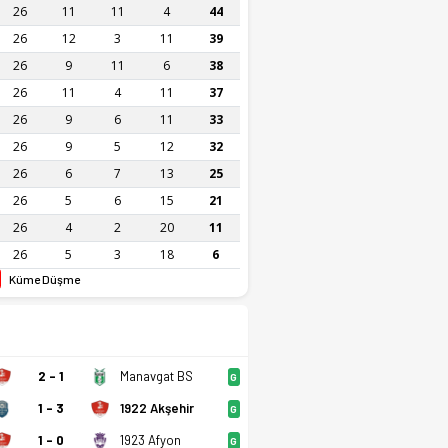
26
11
11
4
44
26
12
3
11
39
26
9
11
6
38
26
11
4
11
37
26
9
6
11
33
26
9
5
12
32
26
6
7
13
25
26
5
6
15
21
26
4
2
20
11
26
5
3
18
6
Küme Düşme
2 - 1
Manavgat BS
G
1 - 3
1922 Akşehir
G
1 - 0
1923 Afyon
G