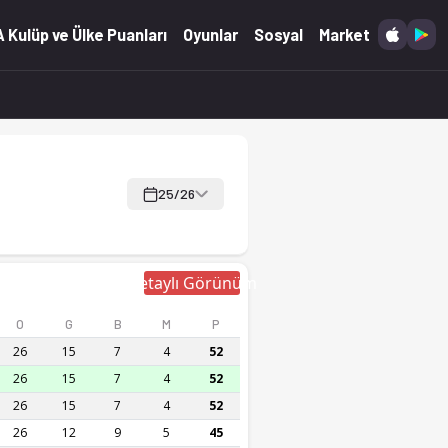
 skor Ofsayt'ta.
 Kulüp ve Ülke Puanları
Oyunlar
Sosyal
Market
25/26
Detaylı Görünüm
O
G
B
M
P
26
15
7
4
52
26
15
7
4
52
26
15
7
4
52
26
12
9
5
45