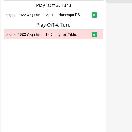
Play -Off 3. Turu
1922 Akşehir
2 - 1
Manavgat BS
17/05
G
Play-Off 4. Turu
1922 Akşehir
1 - 0
Şiran Yıldız
22/05
G