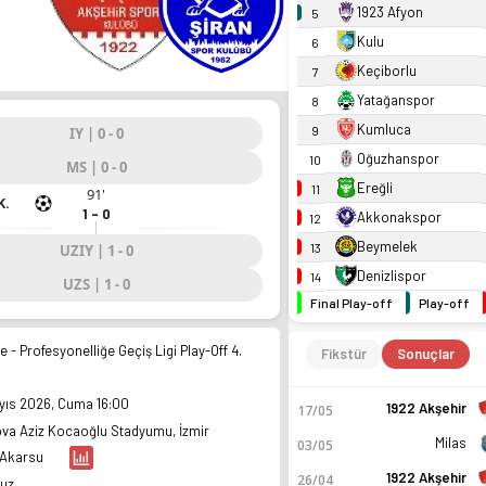
1923 Afyon
5
Kulu
6
Keçiborlu
7
Yatağanspor
8
Kumluca
9
IY | 0 - 0
Oğuzhanspor
10
MS | 0 - 0
Ereğli
11
91'
K.
1 - 0
Akkonakspor
12
Beymelek
13
UZIY | 1 - 0
Denizlispor
14
UZS | 1 - 0
Final Play-off
Play-off
e - Profesyonelliğe Geçiş Ligi Play-Off 4.
Fikstür
Sonuçlar
yıs 2026, Cuma 16:00
1922 Akşehir
17/05
va Aziz Kocaoğlu Stadyumu, İzmir
Milas
03/05
 Akarsu
1922 Akşehir
26/04
suz