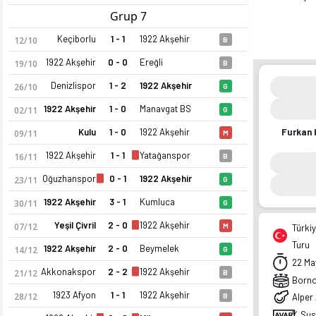
Grup 7
Keçiborlu
1 - 1
1922 Akşehir
12/10
B
1922 Akşehir
0 - 0
Ereğli
19/10
B
Denizlispor
1 - 2
1922 Akşehir
26/10
G
1922 Akşehir
1 - 0
Manavgat BS
02/11
G
Kulu
1 - 0
1922 Akşehir
Furkan 
09/11
M
1922 Akşehir
1 - 1
Yatağanspor
16/11
B
Oğuzhanspor
0 - 1
1922 Akşehir
23/11
G
1922 Akşehir
3 - 1
Kumluca
30/11
G
Yeşil Çivril
2 - 0
1922 Akşehir
07/12
M
Türkiy
Turu
1922 Akşehir
2 - 0
Beymelek
14/12
G
22 Ma
Akkonakspor
2 - 2
1922 Akşehir
21/12
B
Borno
1923 Afyon
1 - 1
1922 Akşehir
28/12
B
Alper
Y. Su