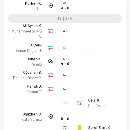
Furkan K.
41'
3 - 0
Şut
IY | 3 - 0
Ali Aykan K.
Muhammed Şükrü
46'
A.
S. Çelik
46'
Osman Caglar U.
Sinan K.
60'
4 - 0
Penaltı
Oğuzhan B.
62'
Batuhan Dinçer Y.
Hamdi D.
1922 Akşehir Spor Kulübü - Akkonakspor 5-0 bitti. Gol anları,
62'
Osman T.
Celal K.
70'
Ege Gezek
Oğuzhan B.
75'
5 - 0
Kafa Vuruşu
Şeref Emre Ö.
76'