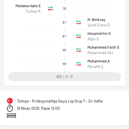
Mevlana Halis E.
78'
Furkan K.
M. Bitiktaş
81'
Şeref Emre Ö.
Hüsamettin O.
81'
Algın S.
Muhammed Fatih Ö.
90'
Muhammed Ali I.
Muhammed A.
90'
Mücahit Ç.
MS | 5 - 0
Türkiye - Profesyonelliğe Geçiş Ligi Grup 7 - 24. Hafta
19 Nisan 2026, Pazar 12:00