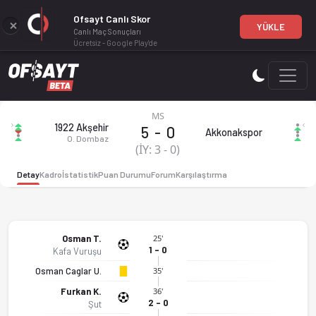
Ofsayt Canlı Skor
YÜKLE
Canlı Maç Sonuçları
Ücretsiz - Google Play'de
1922 Akşehir Spor Kulübü - Akkonakspor 5-0 bitti. Gol anları,
MS
1922 Akşehir
5
-
0
Akkonakspor
1922 Akşehir Spor Kulübü 5-0 A
O. Dombaz
(İY:
3
-
0
)
Detay
Kadro
İstatistik
Puan Durumu
Forum
Karşılaştırma
Osman T.
25'
1 - 0
Kafa Vuruşu
Osman Caglar U.
35'
Furkan K.
36'
2 - 0
Şut