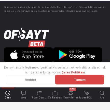
Canlı skorlar
, maç sonuçları, puan durumu ve istatistikler — Türkiye’nin en hızlı spor takip platformu.
Süper Lig, UEFA Şampiyonlar Ligi, Euroleague ve daha fazlası. Ofsayt ile hiçbir maçı kaçırmayın.
Deneyiminizi iyileştirmek, içerikleri kişiselleştirmek ve trafiği analiz etmek
için çerezler kullanıyoruz.
Çerez Politikası
Reddet
Tamam
© 2025 Ofsayt
Kullanım Koşulları
Gizlilik Politikası
Çerez Politikası
İletişim
Sıkça Sorulan Sorular
Künye
YENİ
Canlı
Akış
Puan Durumu
TV Rehberi
Transferler
İddaa Bülteni
Ara