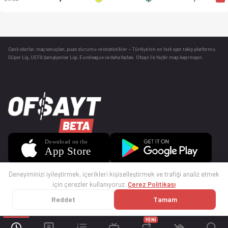
Canlı skorlar
, maç sonuçları, puan durumu ve istatistikler — Türkiye’nin en hızlı spor takip platformu.
Süper Lig, UEFA Şampiyonlar Ligi, Euroleague ve daha fazlası. Ofsayt ile hiçbir maçı kaçırmayın.
Deneyiminizi iyileştirmek, içerikleri kişiselleştirmek ve trafiği analiz etmek
için çerezler kullanıyoruz.
Çerez Politikası
Reddet
Tamam
© 2025 Ofsayt
Kullanım Koşulları
Gizlilik Politikası
Çerez Politikası
İletişim
Sıkça Sorulan Sorular
Künye
YENİ