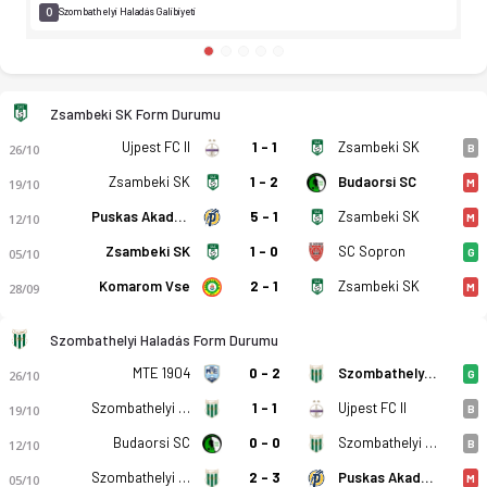
0
Szombathelyi Haladás Galibiyeti
Zsambeki SK Form Durumu
Ujpest FC II
1 - 1
Zsambeki SK
26/10
B
Zsambeki SK
1 - 2
Budaorsi SC
19/10
M
Puskas Akademia II
5 - 1
Zsambeki SK
12/10
M
Zsambeki SK
1 - 0
SC Sopron
05/10
G
Komarom Vse
2 - 1
Zsambeki SK
28/09
M
Szombathelyi Haladás Form Durumu
Zsambeki SK - Szombathelyi Haladás 0-4 bitti. Gol anları, kad
MTE 1904
0 - 2
Szombathelyi Haladás
26/10
G
Szombathelyi Haladás
1 - 1
Ujpest FC II
19/10
B
Budaorsi SC
0 - 0
Szombathelyi Haladás
12/10
B
Szombathelyi Haladás
2 - 3
Puskas Akademia II
05/10
M