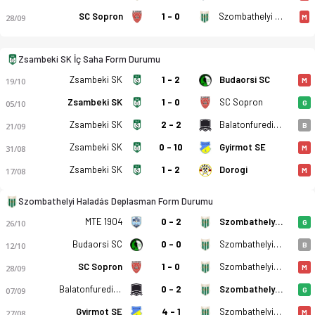
SC Sopron
1 - 0
Szombathelyi Haladás
28/09
M
Zsambeki SK İç Saha Form Durumu
Zsambeki SK
1 - 2
Budaorsi SC
19/10
M
Zsambeki SK
1 - 0
SC Sopron
05/10
G
Zsambeki SK
2 - 2
Balatonfuredi FC
21/09
B
Zsambeki SK
0 - 10
Gyirmot SE
31/08
M
Zsambeki SK
1 - 2
Dorogi
17/08
M
Szombathelyi Haladás Deplasman Form Durumu
MTE 1904
0 - 2
Szombathelyi Haladás
26/10
G
Budaorsi SC
0 - 0
Szombathelyi Haladás
12/10
B
SC Sopron
1 - 0
Szombathelyi Haladás
28/09
M
Balatonfuredi FC
0 - 2
Szombathelyi Haladás
07/09
G
Gyirmot SE
4 - 1
Szombathelyi Haladás
27/08
M