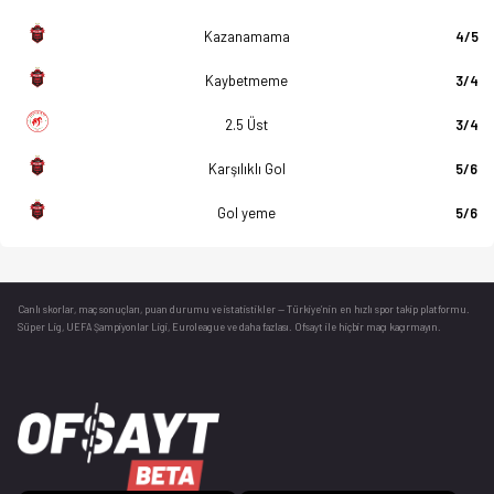
Kazanamama
4/5
Kaybetmeme
3/4
2.5 Üst
3/4
Karşılıklı Gol
5/6
Gol yeme
5/6
Canlı skorlar
, maç sonuçları, puan durumu ve istatistikler — Türkiye’nin en hızlı spor takip platformu.
Süper Lig, UEFA Şampiyonlar Ligi, Euroleague ve daha fazlası. Ofsayt ile hiçbir maçı kaçırmayın.