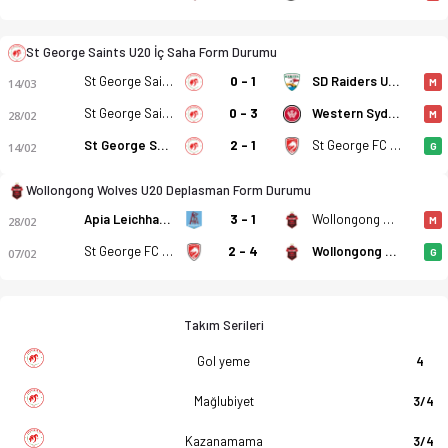
St George Saints U20 İç Saha Form Durumu
St George Saints U20
0 - 1
SD Raiders U20
14/03
M
St George Saints U20
0 - 3
Western Sydney Wanderers U20
28/02
M
St George Saints U20
2 - 1
St George FC U20
14/02
G
Wollongong Wolves U20 Deplasman Form Durumu
Apia Leichhardt Tigers U20
3 - 1
Wollongong Wolves U20
28/02
M
St George FC U20
2 - 4
Wollongong Wolves U20
07/02
G
Takım Serileri
Gol yeme
4
Mağlubiyet
3/4
Kazanamama
3/4