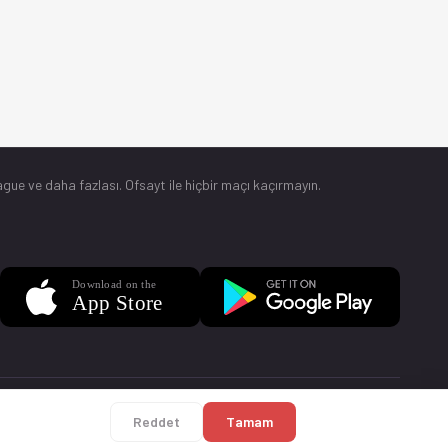
gue ve daha fazlası. Ofsayt ile hiçbir maçı kaçırmayın.
Sorular
Künye
Reddet
Tamam