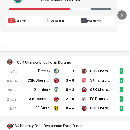
N
3
1
1
Galibiyet
Beraberlik
Mağlubiyet
CSK Uhersky Brod Form Durumu
Breclav
0 - 1
CSK Uhersky Brod
11/04
G
CSK Uhersky Brod
3 - 0
SK Hs Kromeriz B
03/04
G
Sternberk
0 - 2
CSK Uhersky Brod
28/03
G
CSK Uhersky Brod
2 - 0
FC Brumov
21/03
G
adro, istatistikler, puan durumu ve iddaa oranları Ofsayt'ta.
FC Strani
0 - 4
CSK Uhersky Brod
14/03
G
CSK Uhersky Brod Deplasman Form Durumu