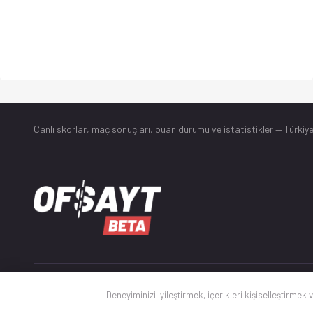
Canlı skorlar
, maç sonuçları, puan durumu ve istatistikler — Türkiye
© 2025 Ofsayt
Deneyiminizi iyileştirmek, içerikleri kişiselleştirmek 