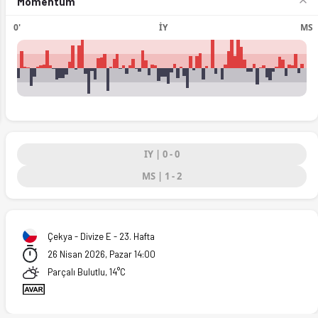
Momentum
0'
İY
MS
ext
IY | 0 - 0
MS | 1 - 2
Çekya - Divize E - 23. Hafta
26 Nisan 2026, Pazar 14:00
 (26.04.2026)
Parçalı Bulutlu, 14°C