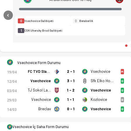
Previous
0
0
Vsechovice Galibiyeti
Beraberlik
1
CSK Uhersky Brod Galibiyeti
Vsechovice Form Durumu
FC TVD Slavicin
2 - 1
Vsechovice
19/04
M
Vsechovice
3 - 1
Sfk Elko Holesov
12/04
G
TJ Sokol Lanzhot
1 - 2
Vsechovice
03/04
G
Vsechovice
1 - 1
Kozlovice
29/03
B
Tatran Vsechovice - CSK Uhersky Brod 1-2 bitti. Gol anları, k
Breclav
0 - 1
Vsechovice
14/03
G
Vsechovice İç Saha Form Durumu