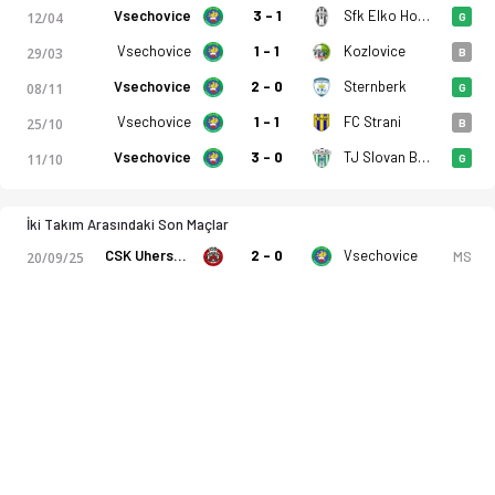
Vsechovice
3 - 1
Sfk Elko Holesov
12/04
G
Vsechovice
1 - 1
Kozlovice
29/03
B
Vsechovice
2 - 0
Sternberk
08/11
G
Vsechovice
1 - 1
FC Strani
25/10
B
Vsechovice
3 - 0
TJ Slovan Bzenec
11/10
G
İki Takım Arasındaki Son Maçlar
CSK Uhersky Brod
2 - 0
Vsechovice
MS
20/09/25