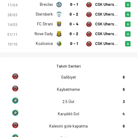
Breclav
0 - 1
CSK Uhersky Brod
11/04
G
Sternberk
0 - 2
CSK Uhersky Brod
28/03
G
FC Strani
0 - 4
CSK Uhersky Brod
14/03
G
Nove Sady
0 - 2
CSK Uhersky Brod
01/11
G
Kozlovice
0 - 1
CSK Uhersky Brod
19/10
G
Takım Serileri
Galibiyet
6
Kaybetmeme
6
2.5 Üst
3
Karşılıklı Gol
4
Kalesini gole kapatma
6