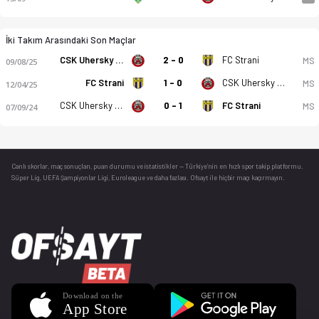
İki Takım Arasındaki Son Maçlar
CSK Uhersky Brod
2 - 0
FC Strani
MS
09/08/25
FC Strani
1 - 0
CSK Uhersky Brod
MS
12/04/25
CSK Uhersky Brod
0 - 1
FC Strani
MS
07/09/24
Canlı skorlar
, maç sonuçları, puan durumu ve istatistikler — Türkiye’nin en hızlı spor takip platformu.
Süper Lig, UEFA Şampiyonlar Ligi, Euroleague ve daha fazlası. Ofsayt ile hiçbir maçı kaçırmayın.