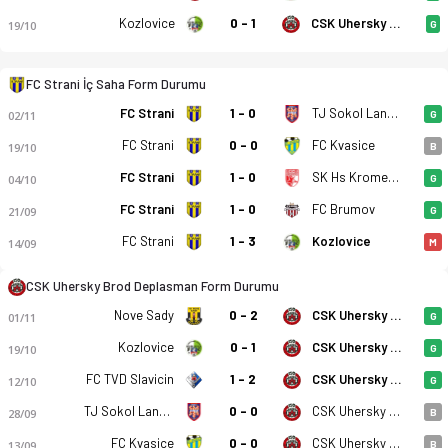
Kozlovice
0 - 1
CSK Uhersky Brod
19/10
G
FC Strani İç Saha Form Durumu
FC Strani
1 - 0
TJ Sokol Lanzhot
02/11
G
FC Strani
0 - 0
FC Kvasice
19/10
B
FC Strani
1 - 0
SK Hs Kromeriz B
04/10
G
FC Strani
1 - 0
FC Brumov
21/09
G
FC Strani
1 - 3
Kozlovice
14/09
M
CSK Uhersky Brod Deplasman Form Durumu
Nove Sady
0 - 2
CSK Uhersky Brod
01/11
G
Kozlovice
0 - 1
CSK Uhersky Brod
19/10
G
FC TVD Slavicin
1 - 2
CSK Uhersky Brod
12/10
G
TJ Sokol Lanzhot
0 - 0
CSK Uhersky Brod
28/09
B
FC Kvasice
0 - 0
CSK Uhersky Brod
13/09
B