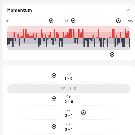
Momentum
0'
İY
MS
ext
33'
1 - 0
IY | 1 - 0
49'
12.04.2026)
2 - 0
77'
2 - 1
82'
3 - 1