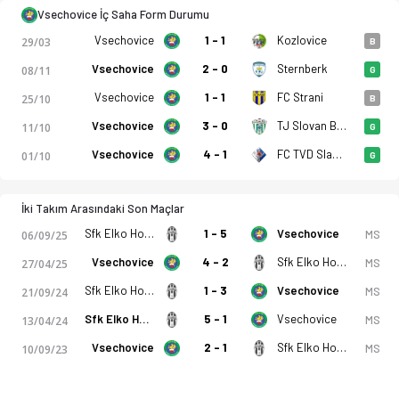
Vsechovice İç Saha Form Durumu
Vsechovice
1 - 1
Kozlovice
29/03
B
Vsechovice
2 - 0
Sternberk
08/11
G
Vsechovice
1 - 1
FC Strani
25/10
B
Vsechovice
3 - 0
TJ Slovan Bzenec
11/10
G
Vsechovice
4 - 1
FC TVD Slavicin
01/10
G
İki Takım Arasındaki Son Maçlar
Sfk Elko Holesov
1 - 5
Vsechovice
MS
06/09/25
Vsechovice
4 - 2
Sfk Elko Holesov
MS
27/04/25
Sfk Elko Holesov
1 - 3
Vsechovice
MS
21/09/24
Sfk Elko Holesov
5 - 1
Vsechovice
MS
13/04/24
Vsechovice
2 - 1
Sfk Elko Holesov
MS
10/09/23