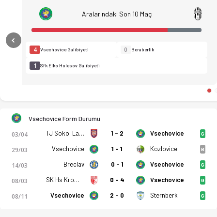
Aralarındaki Son 10 Maç
Previous
4
0
Vsechovice Galibiyeti
Beraberlik
1
Sfk Elko Holesov Galibiyeti
Vsechovice Form Durumu
TJ Sokol Lanzhot
1 - 2
Vsechovice
03/04
G
Vsechovice
1 - 1
Kozlovice
29/03
B
Tatran Vsechovice - Sfk Elko Holesov 3-1 bitti. Gol anları, ka
Breclav
0 - 1
Vsechovice
14/03
G
SK Hs Kromeriz B
0 - 4
Vsechovice
08/03
G
Vsechovice
2 - 0
Sternberk
08/11
G