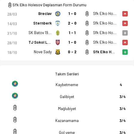
Sfk Elko Holesov Deplasman Form Durumu
Breclav
1 - 0
Sfk Elko Holesov
28/03
M
Sternberk
2 - 0
Sfk Elko Holesov
14/03
M
SK Batov 1930
1 - 1
Sfk Elko Holesov
31/10
B
TJ Sokol Lanzhot
1 - 0
Sfk Elko Holesov
28/10
M
Nove Sady
0 - 2
Sfk Elko Holesov
18/10
G
Takım Serileri
Kaybetmeme
4
Galibiyet
3/4
Mağlubiyet
3/4
Kazanamama
3/4
Gol yeme
3/4