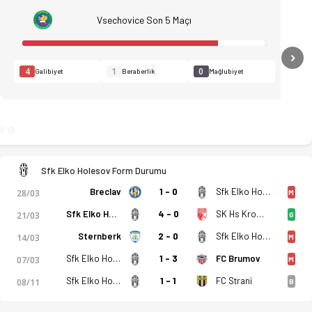
Vsechovice Son 5 Maçı
N
4
1
0
Galibiyet
Beraberlik
Mağlubiyet
Sfk Elko Holesov Form Durumu
Breclav
1 - 0
Sfk Elko Holesov
28/03
M
Sfk Elko Holesov
4 - 0
SK Hs Kromeriz B
21/03
G
dro, istatistikler, puan durumu ve iddaa oranları Ofsayt'ta. (
Sternberk
2 - 0
Sfk Elko Holesov
14/03
M
Sfk Elko Holesov
1 - 3
FC Brumov
07/03
M
Sfk Elko Holesov
1 - 1
FC Strani
08/11
B