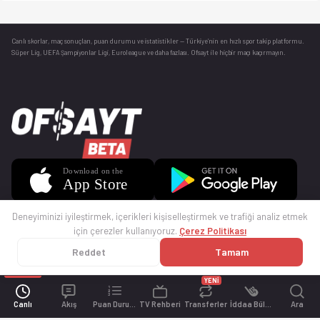
Canlı skorlar
, maç sonuçları, puan durumu ve istatistikler — Türkiye’nin en hızlı spor takip platformu.
Süper Lig, UEFA Şampiyonlar Ligi, Euroleague ve daha fazlası. Ofsayt ile hiçbir maçı kaçırmayın.
Deneyiminizi iyileştirmek, içerikleri kişiselleştirmek ve trafiği analiz etmek
için çerezler kullanıyoruz.
Çerez Politikası
Reddet
Tamam
© 2025 Ofsayt
Kullanım Koşulları
Gizlilik Politikası
Çerez Politikası
İletişim
Sıkça Sorulan Sorular
Künye
YENİ
Canlı
Akış
Puan Durumu
TV Rehberi
Transferler
İddaa Bülteni
Ara