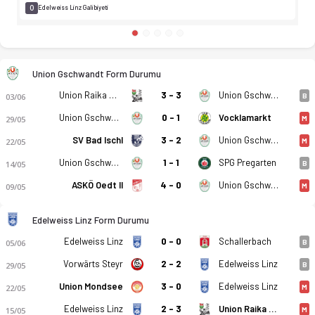
0
Edelweiss Linz Galibiyeti
Union Gschwandt Form Durumu
Union Raika Weisskirchen
3 - 3
Union Gschwandt
03/06
B
Union Gschwandt
0 - 1
Vocklamarkt
29/05
M
SV Bad Ischl
3 - 2
Union Gschwandt
22/05
M
Union Gschwandt
1 - 1
SPG Pregarten
14/05
B
ASKÖ Oedt II
4 - 0
Union Gschwandt
09/05
M
Edelweiss Linz Form Durumu
Edelweiss Linz
0 - 0
Schallerbach
05/06
B
Vorwärts Steyr
2 - 2
Edelweiss Linz
29/05
B
Union Mondsee
3 - 0
Edelweiss Linz
22/05
M
Edelweiss Linz
2 - 3
Union Raika Weisskirchen
15/05
M