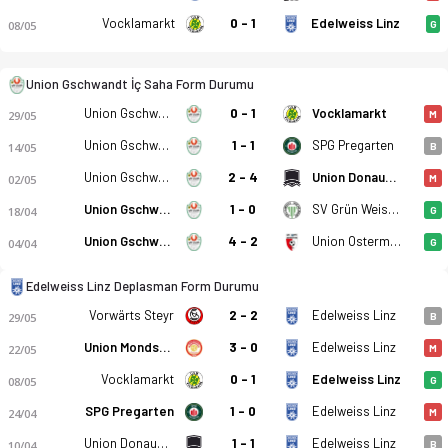
Vocklamarkt
0 - 1
Edelweiss Linz
08/05
G
Union Gschwandt İç Saha Form Durumu
Union Gschwandt - Edelweiss Linz 2-2 bitti. Gol anları, kadro
Union Gschwandt
0 - 1
Vocklamarkt
29/05
M
Union Gschwandt
1 - 1
SPG Pregarten
14/05
B
Union Gschwandt
2 - 4
Union Donauwell Perg
02/05
M
Union Gschwandt
1 - 0
SV Grün Weiss Micheldorf
18/04
G
Union Gschwandt
4 - 2
Union Ostermiething
04/04
G
Edelweiss Linz Deplasman Form Durumu
Vorwärts Steyr
2 - 2
Edelweiss Linz
29/05
B
Union Mondsee
3 - 0
Edelweiss Linz
22/05
M
Vocklamarkt
0 - 1
Edelweiss Linz
08/05
G
SPG Pregarten
1 - 0
Edelweiss Linz
24/04
M
Union Donauwell Perg
1 - 1
Edelweiss Linz
10/04
B