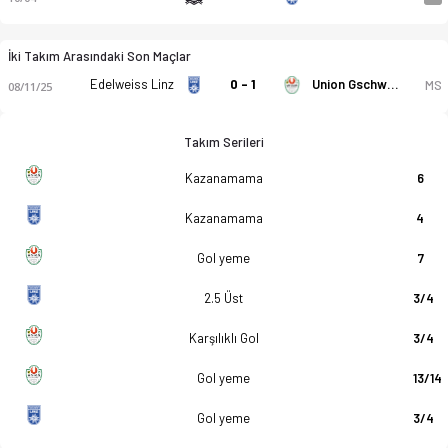
İki Takım Arasındaki Son Maçlar
Edelweiss Linz
0 - 1
Union Gschwandt
MS
08/11/25
Takım Serileri
Kazanamama
6
Kazanamama
4
Gol yeme
7
2.5 Üst
3/4
Karşılıklı Gol
3/4
Gol yeme
13/14
Gol yeme
3/4