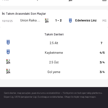
İki Takım Arasındaki Son Maçlar
Union Raika Weisskirchen
1 - 2
Edelweiss Linz
MS
10/10/25
Takım Serileri
2.5 Alt
7
Kaybetmeme
4/5
2.5 Üst
3/4
Gol yeme
3/4
Canlı skorlar
, maç sonuçları, puan durumu ve istatistikler — Türkiye’nin en hızlı spor takip platformu.
Süper Lig, UEFA Şampiyonlar Ligi, Euroleague ve daha fazlası. Ofsayt ile hiçbir maçı kaçırmayın.