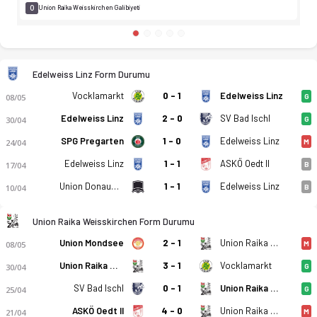
0
Union Raika Weisskirchen Galibiyeti
Edelweiss Linz Form Durumu
Vocklamarkt
0 - 1
Edelweiss Linz
08/05
G
Edelweiss Linz
2 - 0
SV Bad Ischl
30/04
G
SPG Pregarten
1 - 0
Edelweiss Linz
24/04
M
Edelweiss Linz
1 - 1
ASKÖ Oedt II
17/04
B
Union Donauwell Perg
1 - 1
Edelweiss Linz
10/04
B
Union Raika Weisskirchen Form Durumu
Union Mondsee
2 - 1
Union Raika Weisskirchen
08/05
M
Union Raika Weisskirchen
3 - 1
Vocklamarkt
30/04
G
SV Bad Ischl
0 - 1
Union Raika Weisskirchen
25/04
G
ASKÖ Oedt II
4 - 0
Union Raika Weisskirchen
21/04
M