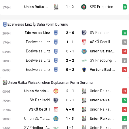
Union Raika Weisskirchen
1 - 0
SPG Pregarten
17/04
G
Edelweiss Linz - Union Raika Weisskirchen 2-3 bitti. Gol anla
Edelweiss Linz İç Saha Form Durumu
Edelweiss Linz
2 - 0
SV Bad Ischl
30/04
G
Edelweiss Linz
1 - 1
ASKÖ Oedt II
17/04
B
Edelweiss Linz
0 - 1
Union St. Martin/M
03/04
M
Edelweiss Linz
2 - 2
SV Friedburg/Pöndorf
20/03
B
Edelweiss Linz
0 - 2
Vortuna Bad Leonfelden
06/03
M
Union Raika Weisskirchen Deplasman Form Durumu
Union Mondsee
2 - 1
Union Raika Weisskirchen
08/05
M
SV Bad Ischl
0 - 1
Union Raika Weisskirchen
25/04
G
ASKÖ Oedt II
4 - 0
Union Raika Weisskirchen
21/04
M
Union St. Martin/M
1 - 3
Union Raika Weisskirchen
28/03
G
SV Friedburg/Pöndorf
1 - 1
Union Raika Weisskirchen
14/03
B