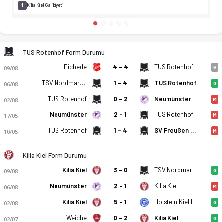
1
Kilia Kiel Galibiyeti
TUS Rotenhof Form Durumu
Eichede
4 - 4
TUS Rotenhof
09/08
B
TSV Nordmark Satrup
1 - 4
TUS Rotenhof
06/08
G
TUS Rotenhof
0 - 2
Neumünster
02/08
M
Neumünster
2 - 1
TUS Rotenhof
17/05
M
TUS Rotenhof
1 - 4
SV Preußen 09 Reinfeld
10/05
M
Kilia Kiel Form Durumu
Kilia Kiel
3 - 0
TSV Nordmark Satrup
09/08
G
Neumünster
2 - 1
Kilia Kiel
06/08
M
TUS Rotenhof - FC Kilia Kiel 1-1 bitti. Gol anları, kadro, ista
Kilia Kiel
5 - 1
Holstein Kiel II
02/08
G
Weiche
0 - 2
Kilia Kiel
02/07
G