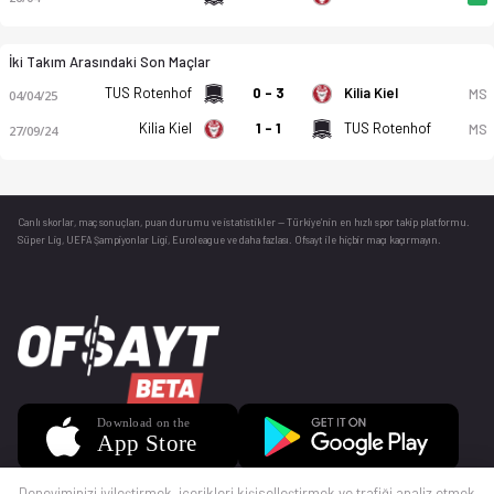
İki Takım Arasındaki Son Maçlar
TUS Rotenhof
0 - 3
Kilia Kiel
MS
04/04/25
Kilia Kiel
1 - 1
TUS Rotenhof
MS
27/09/24
Canlı skorlar
, maç sonuçları, puan durumu ve istatistikler — Türkiye’nin en hızlı spor takip platformu.
Süper Lig, UEFA Şampiyonlar Ligi, Euroleague ve daha fazlası. Ofsayt ile hiçbir maçı kaçırmayın.
Deneyiminizi iyileştirmek, içerikleri kişiselleştirmek ve trafiği analiz etmek