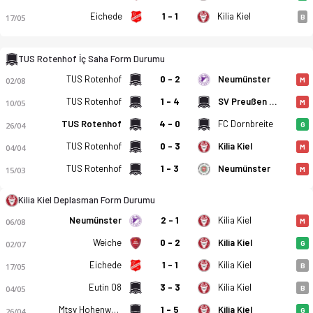
Eichede
1 - 1
Kilia Kiel
17/05
B
TUS Rotenhof İç Saha Form Durumu
TUS Rotenhof
0 - 2
Neumünster
02/08
M
TUS Rotenhof
1 - 4
SV Preußen 09 Reinfeld
10/05
M
TUS Rotenhof
4 - 0
FC Dornbreite
26/04
G
TUS Rotenhof
0 - 3
Kilia Kiel
04/04
M
TUS Rotenhof
1 - 3
Neumünster
15/03
M
Kilia Kiel Deplasman Form Durumu
Neumünster
2 - 1
Kilia Kiel
06/08
M
Weiche
0 - 2
Kilia Kiel
02/07
G
Eichede
1 - 1
Kilia Kiel
17/05
B
Eutin 08
3 - 3
Kilia Kiel
04/05
B
Mtsv Hohenwestedt
1 - 5
Kilia Kiel
26/04
G