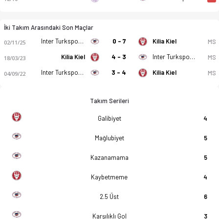
İki Takım Arasındaki Son Maçlar
Inter Turkspor Kiel
0 - 7
Kilia Kiel
MS
02/11/25
Kilia Kiel
4 - 3
Inter Turkspor Kiel
MS
18/03/23
Inter Turkspor Kiel
3 - 4
Kilia Kiel
MS
04/09/22
Takım Serileri
Galibiyet
4
Mağlubiyet
5
Kazanamama
5
Kaybetmeme
4
2.5 Üst
6
Karşılıklı Gol
3