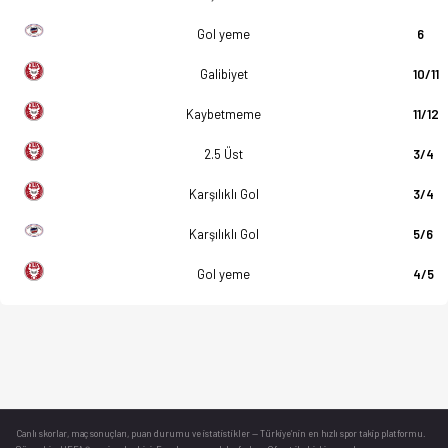
Gol yeme
6
Galibiyet
10/11
Kaybetmeme
11/12
2.5 Üst
3/4
Karşılıklı Gol
3/4
Karşılıklı Gol
5/6
Gol yeme
4/5
Canlı skorlar
, maç sonuçları, puan durumu ve istatistikler — Türkiye’nin en hızlı spor takip platformu.