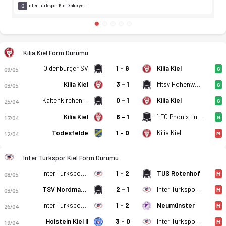
0
Inter Turkspor Kiel Galibiyeti
Kilia Kiel Form Durumu
Oldenburger SV
1 - 6
Kilia Kiel
09/05
G
Kilia Kiel
3 - 1
Mtsv Hohenwestedt
03/05
G
Kaltenkirchener Turnerschaft
0 - 1
Kilia Kiel
25/04
G
Kilia Kiel
6 - 1
1 FC Phonix Lubeck II
17/04
G
Todesfelde
1 - 0
Kilia Kiel
12/04
M
Inter Turkspor Kiel Form Durumu
Inter Turkspor Kiel
1 - 2
TUS Rotenhof
08/05
M
TSV Nordmark Satrup
2 - 1
Inter Turkspor Kiel
03/05
M
Inter Turkspor Kiel
1 - 2
Neumünster
26/04
M
Holstein Kiel II
3 - 0
Inter Turkspor Kiel
19/04
M