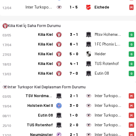
Inter Turkspor Kiel
1 - 5
Eichede
12/04
M
Kilia Kiel İç Saha Form Durumu
Kilia Kiel
3 - 1
Mtsv Hohenwestedt
03/05
G
Kilia Kiel
6 - 1
1 FC Phonix Lubeck II
17/04
G
Kilia Kiel
5 - 0
Heider
27/03
G
Kilia Kiel
4 - 1
TUS Rotenhof
18/03
G
Kilia Kiel
7 - 0
Eutin 08
13/03
G
FC Kilia Kiel - Inter Turkspor Kiel 2-1 bitti. Gol anları, kadro
Inter Turkspor Kiel Deplasman Form Durumu
TSV Nordmark Satrup
2 - 1
Inter Turkspor Kiel
03/05
M
Holstein Kiel II
3 - 0
Inter Turkspor Kiel
19/04
M
Eutin 08
1 - 0
Inter Turkspor Kiel
08/11
M
TUS Rotenhof
2 - 0
Inter Turkspor Kiel
25/10
M
Neumünster
2 - 1
Inter Turkspor Kiel
12/10
M