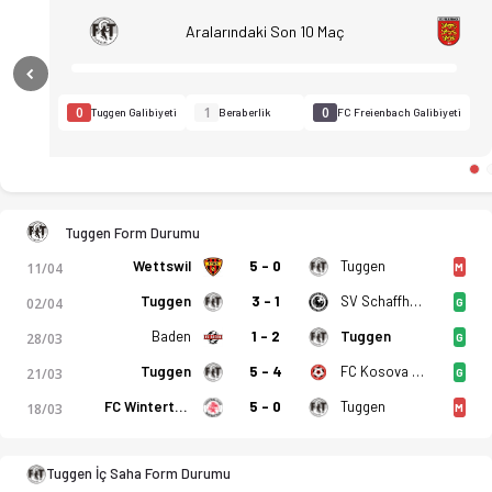
Aralarındaki Son 10 Maç
Previous
0
1
0
Tuggen Galibiyeti
Beraberlik
FC Freienbach Galibiyeti
Tuggen Form Durumu
Wettswil
5 - 0
Tuggen
11/04
M
Tuggen
3 - 1
SV Schaffhausen
02/04
G
Baden
1 - 2
Tuggen
28/03
G
Tuggen
5 - 4
FC Kosova Zurich
21/03
G
FC Winterthur II
5 - 0
Tuggen
18/03
M
FC Tuggen - FC Freienbach 5-1 bitti. Gol anları, kadro, istati
Tuggen İç Saha Form Durumu