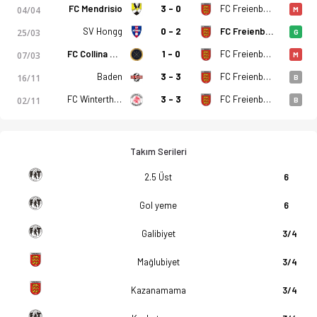
FC Mendrisio
3 - 0
FC Freienbach
04/04
M
SV Hongg
0 - 2
FC Freienbach
25/03
G
FC Collina d'Oro
1 - 0
FC Freienbach
07/03
M
Baden
3 - 3
FC Freienbach
16/11
B
FC Winterthur II
3 - 3
FC Freienbach
02/11
B
Takım Serileri
2.5 Üst
6
Gol yeme
6
Galibiyet
3/4
Mağlubiyet
3/4
Kazanamama
3/4