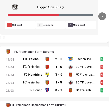
Tuggen Son 5 Maçı
N
3
0
2
Galibiyet
Beraberlik
Mağlubiyet
FC Freienbach Form Durumu
FC Freienbach
2 - 0
Eschen-Mauren
11/04
G
FC Freienbach
1 - 5
SC YF Juventus
08/04
M
FC Mendrisio
3 - 0
FC Freienbach
04/04
M
FC Freienbach
1 - 5
SC YF Juventus
28/03
M
SV Hongg
0 - 2
FC Freienbach
25/03
G
stikler, puan durumu ve iddaa oranları Ofsayt'ta. (18.04.2026)
FC Freienbach Deplasman Form Durumu