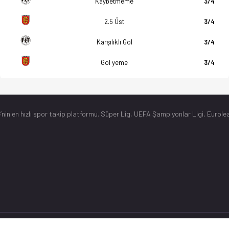
Kaybetmeme
3/4
2.5 Üst
3/4
Karşılıklı Gol
3/4
Gol yeme
3/4
’nin en hızlı spor takip platformu. Süper Lig, UEFA Şampiyonlar Ligi, Eurolea