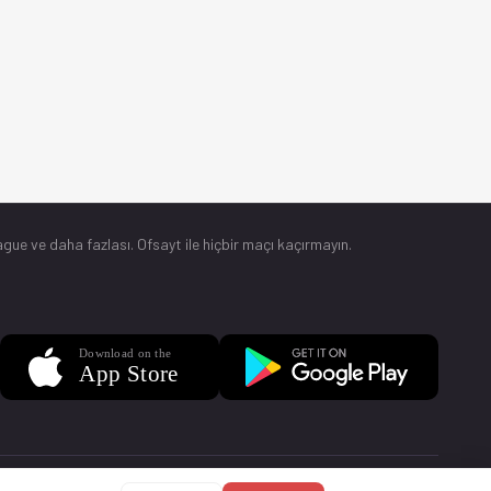
gue ve daha fazlası. Ofsayt ile hiçbir maçı kaçırmayın.