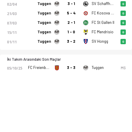
Tuggen
3 - 1
SV Schaffhausen
02/04
G
Tuggen
5 - 4
FC Kosova Zurich
21/03
G
Tuggen
2 - 1
FC St Gallen II
07/03
G
Tuggen
1 - 0
FC Mendrisio
15/11
G
Tuggen
3 - 2
SV Hongg
01/11
G
İki Takım Arasındaki Son Maçlar
FC Freienbach
3 - 3
Tuggen
MS
05/10/25