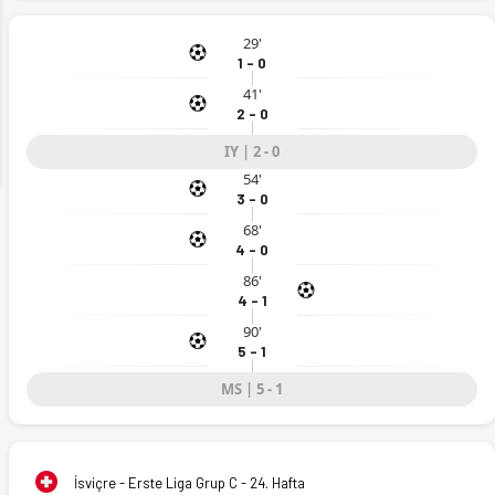
29'
1 - 0
ext
41'
2 - 0
IY | 2 - 0
54'
3 - 0
68'
4 - 0
86'
4 - 1
90'
5 - 1
MS | 5 - 1
İsviçre - Erste Liga Grup C - 24. Hafta