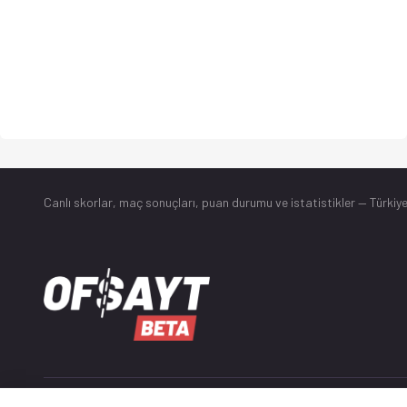
Canlı skorlar
, maç sonuçları, puan durumu ve istatistikler — Türkiye