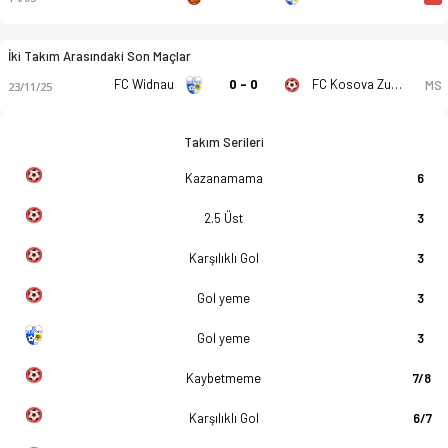
İki Takım Arasındaki Son Maçlar
FC Widnau
0 - 0
FC Kosova Zurich
MS
23/11/25
Takım Serileri
Kazanamama
6
2.5 Üst
3
Karşılıklı Gol
3
Gol yeme
3
Gol yeme
3
Kaybetmeme
7/8
Karşılıklı Gol
6/7