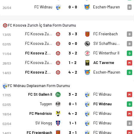
FC Widnau
0 - 0
Eschen-Mauren
26/04
B
FC Kosova Zurich İç Saha Form Durumu
FC Kosova Zurich
3 - 3
FC Freienbach
FC Kosova Zurich - FC Widnau 1-3 bitti. Gol anları, kadro, is
13/05
B
FC Kosova Zurich
0 - 0
SV Schaffhausen
02/05
B
FC Kosova Zurich
3 - 2
FC Winterthur II
11/04
G
FC Kosova Zurich
1 - 2
AC Taverne
28/03
M
FC Kosova Zurich
4 - 2
Eschen-Mauren
14/03
G
FC Widnau Deplasman Form Durumu
FC St Gallen II
3 - 2
FC Widnau
17/05
M
Tuggen
0 - 1
FC Widnau
02/05
G
FC Mendrisio
4 - 2
FC Widnau
18/04
M
SV Hongg
1 - 1
FC Widnau
02/04
B
FC Freienbach
3 - 1
FC Widnau
14/03
M