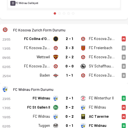
0
FC Widnau Galibiyeti
FC Kosova Zurich Form Durumu
FC Collina d'Oro
2 - 1
FC Kosova Zurich
23/05
M
FC Kosova Zurich
3 - 3
FC Freienbach
13/05
B
Wettswil
2 - 2
FC Kosova Zurich
09/05
B
FC Kosova Zurich
0 - 0
SV Schaffhausen
02/05
B
Baden
1 - 1
FC Kosova Zurich
25/04
B
FC Widnau Form Durumu
FC Widnau
2 - 1
FC Winterthur II
23/05
G
FC St Gallen II
3 - 2
FC Widnau
17/05
M
FC Widnau
0 - 2
AC Taverne
10/05
M
Tuggen
0 - 1
FC Widnau
02/05
G