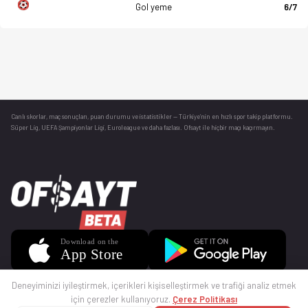
Gol yeme
6/7
Canlı skorlar
, maç sonuçları, puan durumu ve istatistikler — Türkiye’nin en hızlı spor takip platformu.
Süper Lig, UEFA Şampiyonlar Ligi, Euroleague ve daha fazlası. Ofsayt ile hiçbir maçı kaçırmayın.
Deneyiminizi iyileştirmek, içerikleri kişiselleştirmek ve trafiği analiz etmek
için çerezler kullanıyoruz.
Çerez Politikası