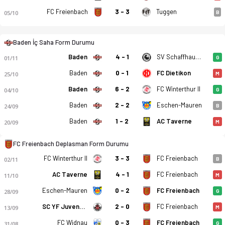
FC Freienbach
3 - 3
Tuggen
05/10
B
Baden İç Saha Form Durumu
Baden
4 - 1
SV Schaffhausen
01/11
G
Baden
0 - 1
FC Dietikon
25/10
M
Baden
6 - 2
FC Winterthur II
04/10
G
Baden
2 - 2
Eschen-Mauren
24/09
B
Baden
1 - 2
AC Taverne
20/09
M
FC Freienbach Deplasman Form Durumu
FC Winterthur II
3 - 3
FC Freienbach
02/11
B
AC Taverne
4 - 1
FC Freienbach
11/10
M
Eschen-Mauren
0 - 2
FC Freienbach
28/09
G
SC YF Juventus
2 - 0
FC Freienbach
13/09
M
FC Widnau
0 - 3
FC Freienbach
31/08
G