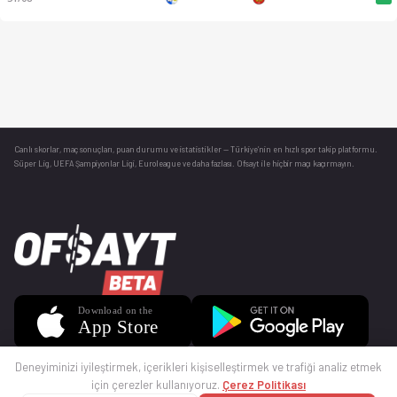
Canlı skorlar
, maç sonuçları, puan durumu ve istatistikler — Türkiye’nin en hızlı spor takip platformu.
Süper Lig, UEFA Şampiyonlar Ligi, Euroleague ve daha fazlası. Ofsayt ile hiçbir maçı kaçırmayın.
Deneyiminizi iyileştirmek, içerikleri kişiselleştirmek ve trafiği analiz etmek
için çerezler kullanıyoruz.
Çerez Politikası