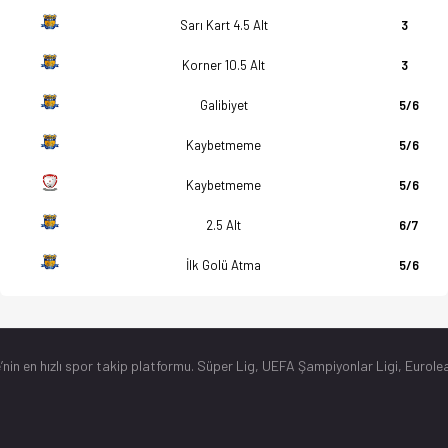
Sarı Kart 4.5 Alt
3
Korner 10.5 Alt
3
Galibiyet
5/6
Kaybetmeme
5/6
Kaybetmeme
5/6
2.5 Alt
6/7
İlk Golü Atma
5/6
’nin en hızlı spor takip platformu. Süper Lig, UEFA Şampiyonlar Ligi, Eurolea