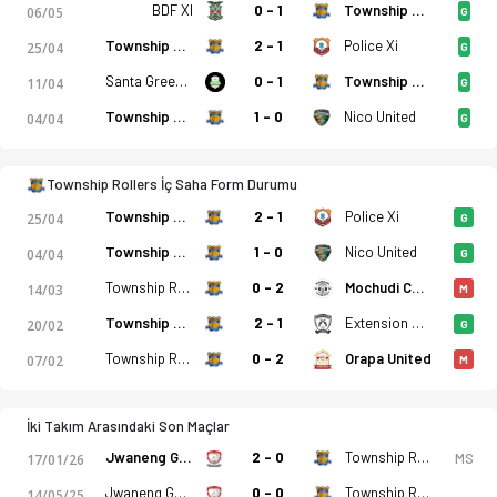
Township Rollers - Jwaneng Galaxy 1-4 bitti. Gol anları, kadr
BDF XI
0 - 1
Township Rollers
06/05
G
Township Rollers
2 - 1
Police Xi
25/04
G
Santa Green FC
0 - 1
Township Rollers
11/04
G
Township Rollers
1 - 0
Nico United
04/04
G
Township Rollers İç Saha Form Durumu
Township Rollers
2 - 1
Police Xi
25/04
G
Township Rollers
1 - 0
Nico United
04/04
G
Township Rollers
0 - 2
Mochudi Centre Chiefs
14/03
M
Township Rollers
2 - 1
Extension Gunners
20/02
G
Township Rollers
0 - 2
Orapa United
07/02
M
İki Takım Arasındaki Son Maçlar
Jwaneng Galaxy
2 - 0
Township Rollers
MS
17/01/26
Jwaneng Galaxy
0 - 0
Township Rollers
14/05/25