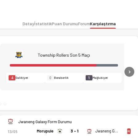
Detay
İstatistik
Puan Durumu
Forum
Karşılaştırma
Township Rollers Son 5 Maçı
N
4
0
1
Galibiyet
Beraberlik
Mağlubiyet
Jwaneng Galaxy Form Durumu
Morupule
3 - 1
Jwaneng Galaxy
13/05
M