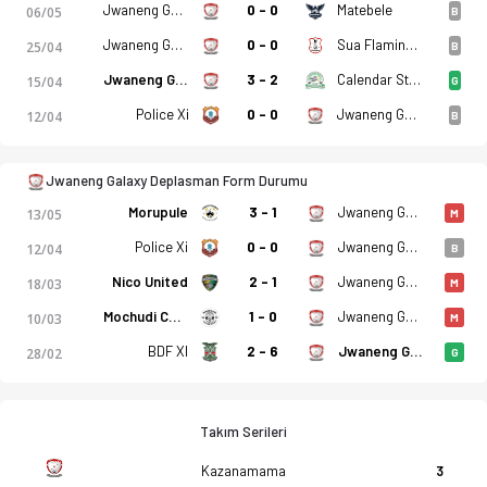
o, istatistikler, puan durumu ve iddaa oranları Ofsayt'ta. (23
Jwaneng Galaxy
0 - 0
Matebele
06/05
B
Jwaneng Galaxy
0 - 0
Sua Flamingoes
25/04
B
Jwaneng Galaxy
3 - 2
Calendar Stars
15/04
G
Police Xi
0 - 0
Jwaneng Galaxy
12/04
B
Jwaneng Galaxy Deplasman Form Durumu
Morupule
3 - 1
Jwaneng Galaxy
13/05
M
Police Xi
0 - 0
Jwaneng Galaxy
12/04
B
Nico United
2 - 1
Jwaneng Galaxy
18/03
M
Mochudi Centre Chiefs
1 - 0
Jwaneng Galaxy
10/03
M
BDF XI
2 - 6
Jwaneng Galaxy
28/02
G
Takım Serileri
Kazanamama
3