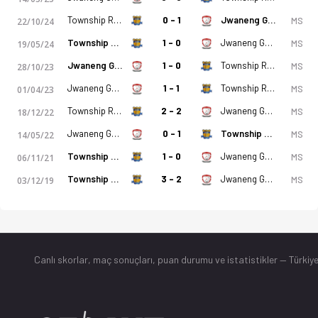
Township Rollers
0 - 1
Jwaneng Galaxy
MS
22/10/24
Township Rollers
1 - 0
Jwaneng Galaxy
MS
19/05/24
Jwaneng Galaxy
1 - 0
Township Rollers
MS
28/10/23
Jwaneng Galaxy
1 - 1
Township Rollers
MS
01/04/23
Township Rollers
2 - 2
Jwaneng Galaxy
MS
18/12/22
Jwaneng Galaxy
0 - 1
Township Rollers
MS
14/05/22
Township Rollers
1 - 0
Jwaneng Galaxy
MS
06/11/21
Township Rollers
3 - 2
Jwaneng Galaxy
MS
03/12/19
Canlı skorlar
, maç sonuçları, puan durumu ve istatistikler — Türkiye