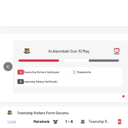
Aralarındaki Son 10 Maç
Previous
4
3
Township Rollers Galibiyeti
Beraberlik
3
Jwaneng Galaxy Galibiyeti
Township Rollers Form Durumu
Matebele
1 - 0
Township Rollers
12/05
M