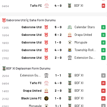
Tafic FC
4 - 0
BDF XI
04/04
M
Gaborone Utd İç Saha Form Durumu
Gaborone Utd
5 - 0
Calendar Stars
13/05
G
Gaborone Utd
6 - 2
Orapa United
10/04
G
Gaborone Utd
1 - 0
Morupule
18/03
G
Gaborone Utd
4 - 0
Township Rollers
07/03
G
Gaborone Utd
2 - 0
Extension Gunners
27/02
G
Gaborone United - BDF XI 2-1 bitti. Gol anları, kadro, istati
BDF XI Deplasman Form Durumu
Extension Gunners
1 - 1
BDF XI
25/04
B
Tafic FC
4 - 0
BDF XI
04/04
M
Orapa United
2 - 0
BDF XI
14/03
M
Black Lions FC
1 - 0
BDF XI
21/02
M
Morupule
1 - 1
BDF XI
07/02
B