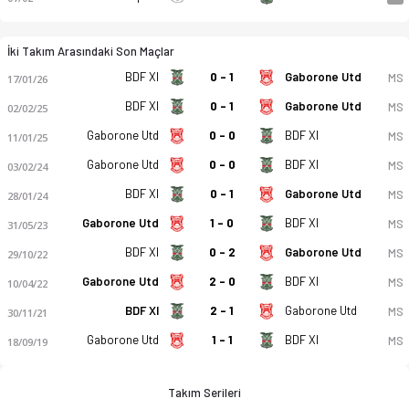
İki Takım Arasındaki Son Maçlar
BDF XI
0 - 1
Gaborone Utd
MS
17/01/26
BDF XI
0 - 1
Gaborone Utd
MS
02/02/25
Gaborone Utd
0 - 0
BDF XI
MS
11/01/25
Gaborone Utd
0 - 0
BDF XI
MS
03/02/24
BDF XI
0 - 1
Gaborone Utd
MS
28/01/24
Gaborone Utd
1 - 0
BDF XI
MS
31/05/23
BDF XI
0 - 2
Gaborone Utd
MS
29/10/22
Gaborone Utd
2 - 0
BDF XI
MS
10/04/22
BDF XI
2 - 1
Gaborone Utd
MS
30/11/21
Gaborone Utd
1 - 1
BDF XI
MS
18/09/19
Takım Serileri