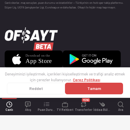
Canlı skorlar
, maç sonuçları, puan durumu ve istatistikler — Türkiye’nin en hızlı spor takip platformu.
Süper Lig, UEFA Şampiyonlar Ligi, Euroleague ve daha fazlası. Ofsayt ile hiçbir maçı kaçırmayın.
Deneyiminizi iyileştirmek, içerikleri kişiselleştirmek ve trafiği analiz etmek
için çerezler kullanıyoruz.
Çerez Politikası
Reddet
Tamam
© 2025 Ofsayt
Kullanım Koşulları
Gizlilik Politikası
Çerez Politikası
İletişim
Sıkça Sorulan Sorular
Künye
YENİ
Canlı
Akış
Puan Durumu
TV Rehberi
Transferler
İddaa Bülteni
Ara