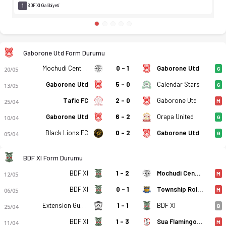
1
BDF XI Galibiyeti
Gaborone Utd Form Durumu
Mochudi Centre Chiefs
0 - 1
Gaborone Utd
20/05
G
Gaborone Utd
5 - 0
Calendar Stars
13/05
G
Tafic FC
2 - 0
Gaborone Utd
25/04
M
Gaborone Utd
6 - 2
Orapa United
10/04
G
Black Lions FC
0 - 2
Gaborone Utd
05/04
G
BDF XI Form Durumu
BDF XI
1 - 2
Mochudi Centre Chiefs
12/05
M
BDF XI
0 - 1
Township Rollers
06/05
M
Extension Gunners
1 - 1
BDF XI
25/04
B
BDF XI
1 - 3
Sua Flamingoes
11/04
M