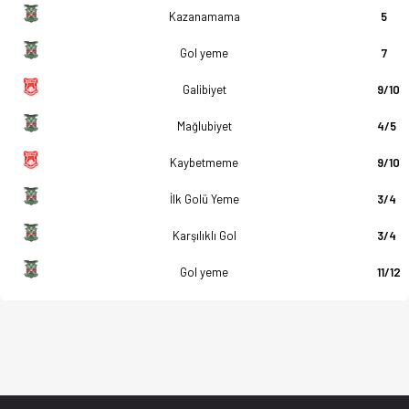
Kazanamama
5
Gol yeme
7
Galibiyet
9/10
Mağlubiyet
4/5
Kaybetmeme
9/10
İlk Golü Yeme
3/4
Karşılıklı Gol
3/4
Gol yeme
11/12