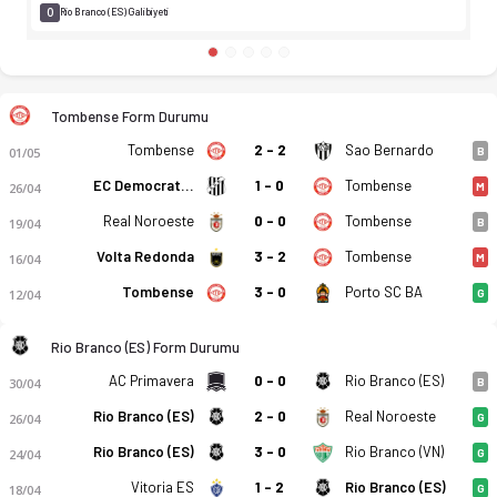
0
Rio Branco (ES) Galibiyeti
Tombense Form Durumu
Tombense
2 - 2
Sao Bernardo
01/05
B
EC Democrata MG
1 - 0
Tombense
26/04
M
Real Noroeste
0 - 0
Tombense
19/04
B
Volta Redonda
3 - 2
Tombense
16/04
M
Tombense
3 - 0
Porto SC BA
12/04
G
Rio Branco (ES) Form Durumu
AC Primavera
0 - 0
Rio Branco (ES)
30/04
B
Rio Branco (ES)
2 - 0
Real Noroeste
26/04
G
Rio Branco (ES)
3 - 0
Rio Branco (VN)
24/04
G
Vitoria ES
1 - 2
Rio Branco (ES)
18/04
G