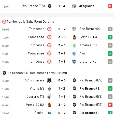
Tombense - Rio Branco AC ES 0-0 bitti. Gol anları, kadro, ist
Rio Branco (ES)
1 - 3
Araguaina
16/04
M
Tombense İç Saha Form Durumu
Tombense
2 - 2
Sao Bernardo
01/05
B
Tombense
3 - 0
Porto SC BA
12/04
G
Tombense
3 - 3
America MG
09/04
B
Tombense
3 - 2
Avai
26/03
G
Tombense
1 - 1
Oratorio RC
26/02
B
Rio Branco (ES) Deplasman Form Durumu
AC Primavera
0 - 0
Rio Branco (ES)
30/04
B
Vitoria ES
1 - 2
Rio Branco (ES)
18/04
G
Operario MS
1 - 1
Rio Branco (ES)
10/04
B
Porto SC BA
3 - 2
Rio Branco (ES)
04/04
M
Capital
0 - 2
Rio Branco (ES)
29/03
G