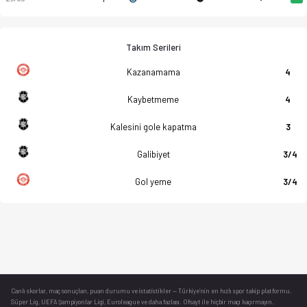
Takım Serileri
Kazanamama
4
Kaybetmeme
4
Kalesini gole kapatma
3
Galibiyet
3/4
Gol yeme
3/4
Canlı skorlar
, maç sonuçları, puan durumu ve istatistikler — Türkiye’nin en hızlı spor takip platformu.
Süper Lig, UEFA Şampiyonlar Ligi, Euroleague ve daha fazlası. Ofsayt ile hiçbir maçı kaçırmayın.