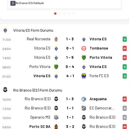
3
Rio Branco (ES) Galibiyeti
Vitoria ES Form Durumu
Real Noroeste
1 - 3
Vitoria ES
11/04
G
Vitoria ES
0 - 1
Tombense
04/04
M
Vitoria ES
1 - 5
Porto Vitoria
14/03
M
Porto Vitoria
0 - 4
Vitoria ES
08/03
G
Vitoria ES
4 - 1
Forte FC ES
01/03
G
Rio Branco (ES) Form Durumu
Rio Branco (ES)
1 - 3
Araguaina
16/04
M
Rio Branco (ES)
1 - 1
EC Democrata MG
12/04
B
Operario MS
1 - 1
Rio Branco (ES)
10/04
B
Porto SC BA
3 - 2
Rio Branco (ES)
04/04
M