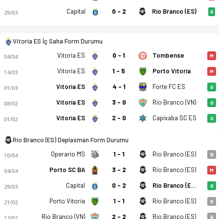
Capital
0 - 2
Rio Branco (ES)
29/03
G
Vitoria ES İç Saha Form Durumu
Vitoria ES
0 - 1
Tombense
04/04
M
Vitoria ES
1 - 5
Porto Vitoria
14/03
M
Vitoria ES
4 - 1
Forte FC ES
01/03
G
Vitoria ES
3 - 0
Rio Branco (VN)
08/02
G
Vitoria ES - Rio Branco AC ES 1-2 bitti. Gol anları, kadro, ist
Vitoria ES
2 - 0
Capixaba SC ES
01/02
G
Rio Branco (ES) Deplasman Form Durumu
Operario MS
1 - 1
Rio Branco (ES)
10/04
B
Porto SC BA
3 - 2
Rio Branco (ES)
04/04
M
Capital
0 - 2
Rio Branco (ES)
29/03
G
Porto Vitoria
1 - 1
Rio Branco (ES)
21/02
B
Rio Branco (VN)
2 - 2
Rio Branco (ES)
13/02
B