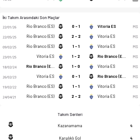
İki Takım Arasındaki Son Maçlar
Rio Branco (ES)
0 - 1
Vitoria ES
MS
22/01/26
Rio Branco (ES)
2 - 2
Vitoria ES
MS
22/05/25
Rio Branco (ES)
1 - 1
Vitoria ES
MS
09/02/25
Vitoria ES
1 - 2
Rio Branco (ES)
MS
23/01/25
Rio Branco (ES)
1 - 0
Vitoria ES
MS
18/02/24
Vitoria ES
0 - 1
Rio Branco (ES)
MS
26/02/23
Rio Branco (ES)
1 - 1
Vitoria ES
MS
19/02/22
Rio Branco (ES)
2 - 2
Vitoria ES
MS
24/04/21
Takım Serileri
Kazanamama
4
Karşılıklı Gol
4