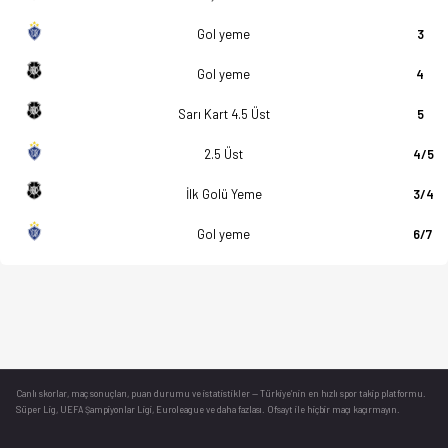
Gol yeme
3
Gol yeme
4
Sarı Kart 4.5 Üst
5
2.5 Üst
4/5
İlk Golü Yeme
3/4
Gol yeme
6/7
Canlı skorlar
, maç sonuçları, puan durumu ve istatistikler — Türkiye’nin en hızlı spor takip platformu.
Süper Lig, UEFA Şampiyonlar Ligi, Euroleague ve daha fazlası. Ofsayt ile hiçbir maçı kaçırmayın.