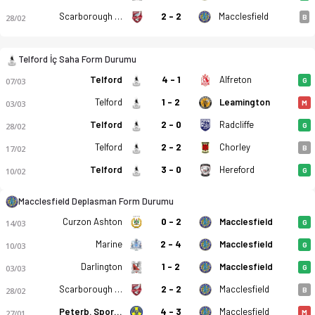
Scarborough Athletic
2 - 2
Macclesfield
28/02
B
Telford İç Saha Form Durumu
Telford
4 - 1
Alfreton
07/03
G
Telford
1 - 2
Leamington
03/03
M
AFC Telford United - Macclesfield FC 3-0 bitti. Gol anları, ka
Telford
2 - 0
Radcliffe
28/02
G
Telford
2 - 2
Chorley
17/02
B
Telford
3 - 0
Hereford
10/02
G
Macclesfield Deplasman Form Durumu
Curzon Ashton
0 - 2
Macclesfield
14/03
G
Marine
2 - 4
Macclesfield
10/03
G
Darlington
1 - 2
Macclesfield
03/03
G
Scarborough Athletic
2 - 2
Macclesfield
28/02
B
Peterb. Sports
4 - 3
Macclesfield
27/01
M