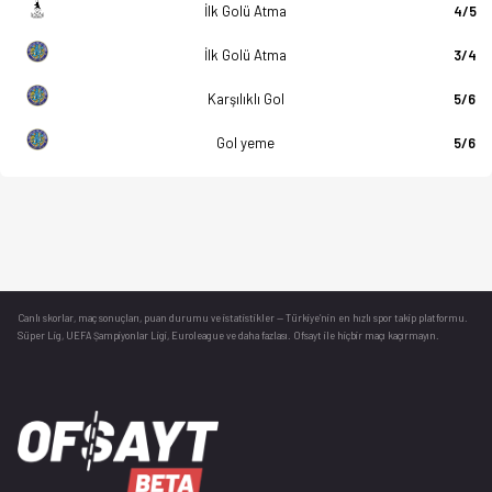
İlk Golü Atma
4/5
İlk Golü Atma
3/4
Karşılıklı Gol
5/6
Gol yeme
5/6
Canlı skorlar
, maç sonuçları, puan durumu ve istatistikler — Türkiye’nin en hızlı spor takip platformu.
Süper Lig, UEFA Şampiyonlar Ligi, Euroleague ve daha fazlası. Ofsayt ile hiçbir maçı kaçırmayın.