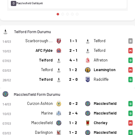
0
Macclesfield Galibiyeti
Telford Form Durumu
Scarborough Athletic
1 - 1
Telford
14/03
B
AFC Fylde
2 - 1
Telford
10/03
M
Telford
4 - 1
Alfreton
07/03
G
Telford
1 - 2
Leamington
03/03
M
Telford
2 - 0
Radcliffe
28/02
G
Macclesfield Form Durumu
Curzon Ashton
0 - 2
Macclesfield
14/03
G
Marine
2 - 4
Macclesfield
10/03
G
Macclesfield
1 - 2
Chorley
07/03
M
Darlington
1 - 2
Macclesfield
03/03
G