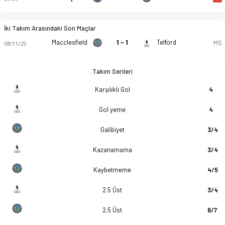
İki Takım Arasındaki Son Maçlar
Macclesfield
1 - 1
Telford
MS
08/11/25
Takım Serileri
Karşılıklı Gol
4
Gol yeme
4
Galibiyet
3/4
Kazanamama
3/4
Kaybetmeme
4/5
2.5 Üst
3/4
2.5 Üst
6/7