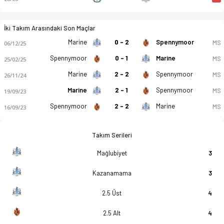
İki Takım Arasındaki Son Maçlar
Marine
0 - 2
Spennymoor
MS
06/12/25
Spennymoor
0 - 1
Marine
MS
25/02/25
Marine
2 - 2
Spennymoor
MS
26/11/24
Marine
2 - 1
Spennymoor
MS
19/09/23
Spennymoor
2 - 2
Marine
MS
16/09/23
Takım Serileri
Mağlubiyet
3
Kazanamama
3
2.5 Üst
4
2.5 Alt
4