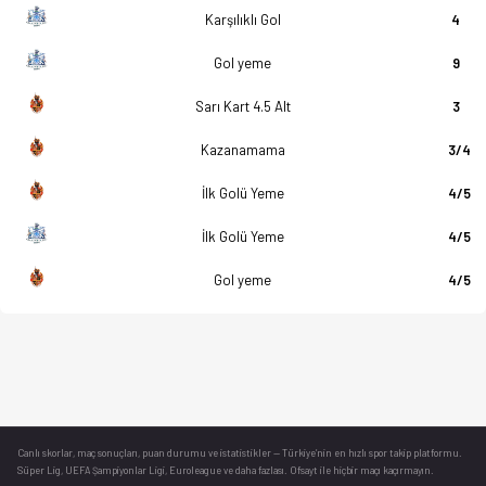
Karşılıklı Gol
4
Gol yeme
9
Sarı Kart 4.5 Alt
3
Kazanamama
3/4
İlk Golü Yeme
4/5
İlk Golü Yeme
4/5
Gol yeme
4/5
Canlı skorlar
, maç sonuçları, puan durumu ve istatistikler — Türkiye’nin en hızlı spor takip platformu.
Süper Lig, UEFA Şampiyonlar Ligi, Euroleague ve daha fazlası. Ofsayt ile hiçbir maçı kaçırmayın.