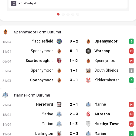
2
Marine Galibiyeti
Spennymoor Form Durumu
Macclesfield
0 - 2
Spennymoor
18/04
G
Spennymoor
0 - 1
Worksop
11/04
M
Scarborough Athletic
1 - 0
Spennymoor
06/04
M
Spennymoor
1 - 1
South Shields
03/04
B
Spennymoor
3 - 1
Kidderminster
31/03
G
Marine Form Durumu
Hereford
2 - 1
Marine
21/04
M
Marine
2 - 3
Alfreton
18/04
M
Marine
1 - 3
Merthyr Town
14/04
M
Darlington
2 - 3
Marine
11/04
G