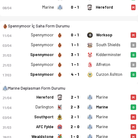
Marine
0 - 1
Hereford
08/04
M
Spennymoor İç Saha Form Durumu
Spennymoor
0 - 1
Worksop
11/04
M
Spennymoor
1 - 1
South Shields
03/04
B
Spennymoor
3 - 1
Kidderminster
31/03
G
Spennymoor
1 - 1
Alfreton
21/03
B
Spennymoor Town - Marine 1-1 bitti. Gol anları, kadro, istat
Spennymoor
4 - 1
Curzon Ashton
17/03
G
Marine Deplasman Form Durumu
Hereford
2 - 1
Marine
21/04
M
Darlington
2 - 3
Marine
11/04
G
Southport
2 - 1
Marine
03/04
M
AFC Fylde
2 - 0
Marine
31/03
M
Wealdstone
1 - 0
Marine
28/03
M