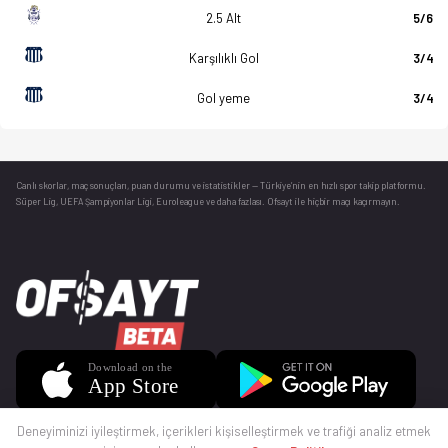
2.5 Alt
5/6
Karşılıklı Gol
3/4
Gol yeme
3/4
Canlı skorlar
, maç sonuçları, puan durumu ve istatistikler — Türkiye’nin en hızlı spor takip platformu.
Süper Lig, UEFA Şampiyonlar Ligi, Euroleague ve daha fazlası. Ofsayt ile hiçbir maçı kaçırmayın.
Deneyiminizi iyileştirmek, içerikleri kişiselleştirmek ve trafiği analiz etmek