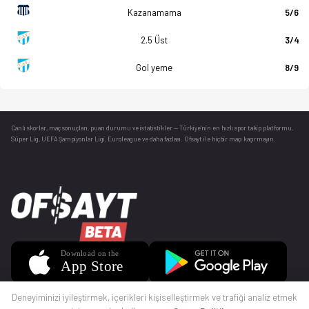
Kazanamama
5/6
2.5 Üst
3/4
Gol yeme
8/9
Canlı skorlar
, maç sonuçları, puan durumu ve istatistikler — Türkiye’nin en hızlı spor takip platformu.
Süper Lig, UEFA Şampiyonlar Ligi, Euroleague ve daha fazlası. Ofsayt ile hiçbir maçı kaçırmayın.
Deneyiminizi iyileştirmek, içerikleri kişiselleştirmek ve trafiği analiz etmek