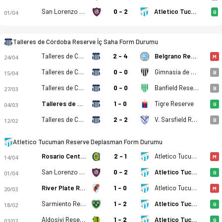
San Lorenzo Reserve
0 - 2
Atletico Tucuman Reserve
01/04
G
Talleres de Córdoba Reserve İç Saha Form Durumu
Talleres de Córdoba Reserve
2 - 4
Belgrano Reserve
24/04
M
Talleres de Córdoba Reserve
0 - 0
Gimnasia de Mendoza Reserve
15/04
B
Talleres de Córdoba Reserve - Atletico Tucuman Reserve 5-0 bi
Talleres de Córdoba Reserve
0 - 0
Banfield Reserve
27/03
B
Talleres de Córdoba Reserve
1 - 0
Tigre Reserve
04/03
G
Talleres de Córdoba Reserve
2 - 2
V. Sarsfield Reserve
12/02
B
Atletico Tucuman Reserve Deplasman Form Durumu
Rosario Central Reserve
2 - 1
Atletico Tucuman Reserve
14/04
M
San Lorenzo Reserve
0 - 2
Atletico Tucuman Reserve
01/04
G
River Plate Reserve
1 - 0
Atletico Tucuman Reserve
20/03
M
Sarmiento Reserve
1 - 2
Atletico Tucuman Reserve
18/02
G
Aldosivi Reserve
1 - 2
Atletico Tucuman Reserve
03/02
G