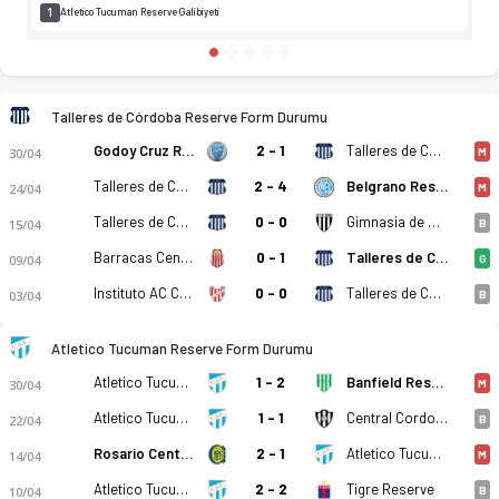
1
Atletico Tucuman Reserve Galibiyeti
Talleres de Córdoba Reserve Form Durumu
Godoy Cruz Reserve
2 - 1
Talleres de Córdoba Reserve
30/04
M
Talleres de Córdoba Reserve
2 - 4
Belgrano Reserve
24/04
M
Talleres de Córdoba Reserve
0 - 0
Gimnasia de Mendoza Reserve
15/04
B
Barracas Central Reserve
0 - 1
Talleres de Córdoba Reserve
09/04
G
Instituto AC Cordoba Reserves
0 - 0
Talleres de Córdoba Reserve
03/04
B
Atletico Tucuman Reserve Form Durumu
Atletico Tucuman Reserve
1 - 2
Banfield Reserve
30/04
M
Atletico Tucuman Reserve
1 - 1
Central Cordoba Reserve
22/04
B
Rosario Central Reserve
2 - 1
Atletico Tucuman Reserve
14/04
M
Atletico Tucuman Reserve
2 - 2
Tigre Reserve
10/04
B