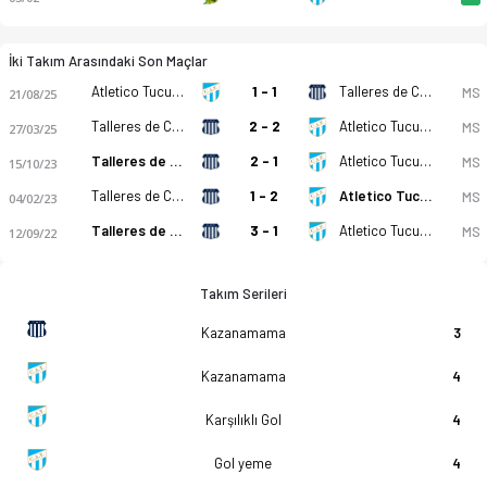
İki Takım Arasındaki Son Maçlar
Atletico Tucuman Reserve
1 - 1
Talleres de Córdoba Reserve
MS
21/08/25
Talleres de Córdoba Reserve
2 - 2
Atletico Tucuman Reserve
MS
27/03/25
Talleres de Córdoba Reserve
2 - 1
Atletico Tucuman Reserve
MS
15/10/23
Talleres de Córdoba Reserve
1 - 2
Atletico Tucuman Reserve
MS
04/02/23
Talleres de Córdoba Reserve
3 - 1
Atletico Tucuman Reserve
MS
12/09/22
Takım Serileri
Kazanamama
3
Kazanamama
4
Karşılıklı Gol
4
Gol yeme
4