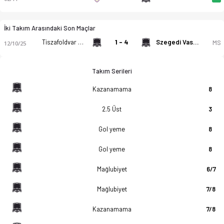
İki Takım Arasındaki Son Maçlar
Tiszafoldvar Vse
1 - 4
Szegedi Vasutas
MS
12/10/25
Takım Serileri
Kazanamama
8
2.5 Üst
3
Gol yeme
8
Gol yeme
8
Mağlubiyet
6/7
Mağlubiyet
7/8
Kazanamama
7/8