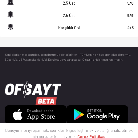
2.5 Üst
5/6
2.5 Üst
5/6
Karşılıklı Gol
4/5
Canlı skorlar
, maç sonuçları, puan durumu ve istatistikler — Türkiye’nin en hızlı spor takip platformu.
Süper Lig, UEFA Şampiyonlar Ligi, Euroleague ve daha fazlası. Ofsayt ile hiçbir maçı kaçırmayın.
Deneyiminizi iyileştirmek, içerikleri kişiselleştirmek ve trafiği analiz etmek
için çerezler kullanıyoruz.
Çerez Politikası