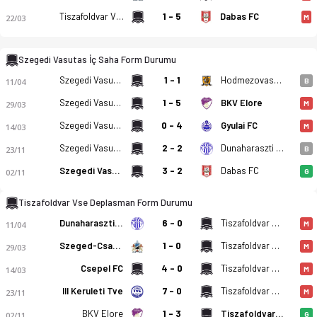
Tiszafoldvar Vse
1 - 5
Dabas FC
22/03
M
Szegedi Vasutas İç Saha Form Durumu
Szegedi Vasutas
1 - 1
Hodmezovasarhelyi FC
11/04
B
Szegedi Vasutas
1 - 5
BKV Elore
29/03
M
Szegedi Vasutas SE - Tiszafoldvar Vse 2-1 bitti. Gol anları, k
Szegedi Vasutas
0 - 4
Gyulai FC
14/03
M
Szegedi Vasutas
2 - 2
Dunaharaszti MTK
23/11
B
Szegedi Vasutas
3 - 2
Dabas FC
02/11
G
Tiszafoldvar Vse Deplasman Form Durumu
Dunaharaszti MTK
6 - 0
Tiszafoldvar Vse
11/04
M
Szeged-Csanad Grosics Akademia II
1 - 0
Tiszafoldvar Vse
29/03
M
Csepel FC
4 - 0
Tiszafoldvar Vse
14/03
M
III Keruleti Tve
7 - 0
Tiszafoldvar Vse
23/11
M
BKV Elore
1 - 3
Tiszafoldvar Vse
02/11
G