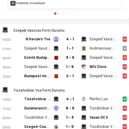
0
Tiszafoldvar Vse Galibiyeti
Szegedi Vasutas Form Durumu
III Keruleti Tve
4 - 1
Szegedi Vasutas
19/04
M
Szegedi Vasutas
1 - 1
Hodmezovasarhelyi FC
11/04
B
Esmtk Budapest
3 - 0
Szegedi Vasutas
05/04
M
Szegedi Vasutas
1 - 5
BKV Elore
29/03
M
Budapest Honved MFA
2 - 1
Szegedi Vasutas
22/03
M
Tiszafoldvar Vse Form Durumu
Tiszafoldvar Vse
4 - 1
Martfui Lse
19/04
G
Dunaharaszti MTK
6 - 0
Tiszafoldvar Vse
11/04
M
Tiszafoldvar Vse
1 - 3
Vasas SC II
05/04
M
Szeged-Csanad Grosics Akademia II
1 - 0
Tiszafoldvar Vse
29/03
M