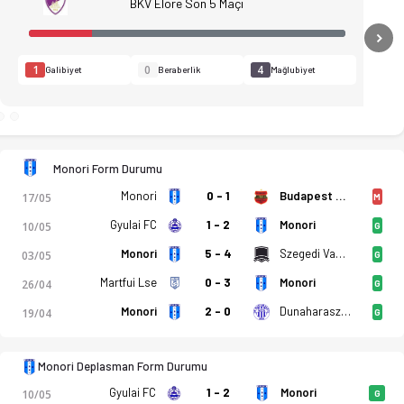
BKV Elore Son 5 Maçı
N
1
0
4
Galibiyet
Beraberlik
Mağlubiyet
Monori Form Durumu
Monori
0 - 1
Budapest Honved MFA
17/05
M
Gyulai FC
1 - 2
Monori
10/05
G
Monori
5 - 4
Szegedi Vasutas
03/05
G
Martfui Lse
0 - 3
Monori
26/04
G
Monori
2 - 0
Dunaharaszti MTK
19/04
G
ler, puan durumu ve iddaa oranları Ofsayt'ta. (24.05.2026)
Monori Deplasman Form Durumu
Gyulai FC
1 - 2
Monori
10/05
G