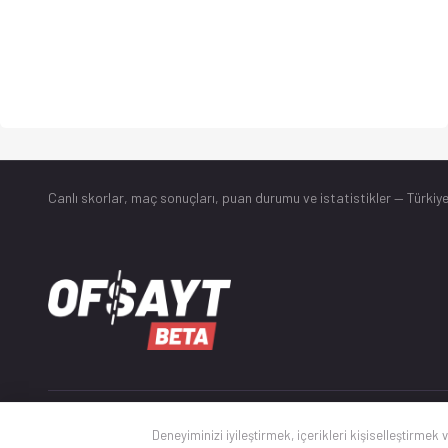
Canlı skorlar
, maç sonuçları, puan durumu ve istatistikler — Türkiye
© 2025 Ofsayt
Deneyiminizi iyileştirmek, içerikleri kişiselleştirmek 