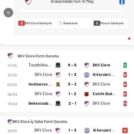
Aralarındaki Son 10 Maç
Previous
0
1
0
BKV Elore Galibiyeti
Beraberlik
Monori Galibiyeti
BKV Elore Form Durumu
Tiszafoldvar Vse
0 - 5
BKV Elore
17/05
G
BKV Elore
1 - 3
III Keruleti Tve
10/05
M
Hodmezovasarhelyi FC
3 - 2
BKV Elore
03/05
M
BKV Elore
1 - 2
Esmtk Budapest
26/04
M
Bekescsaba 1912 Elore II
2 - 1
BKV Elore
19/04
M
BKV Elore - Monori SE 2-1 bitti. Gol anları, kadro, istatistik
BKV Elore İç Saha Form Durumu
BKV Elore
1 - 3
III Keruleti Tve
10/05
M