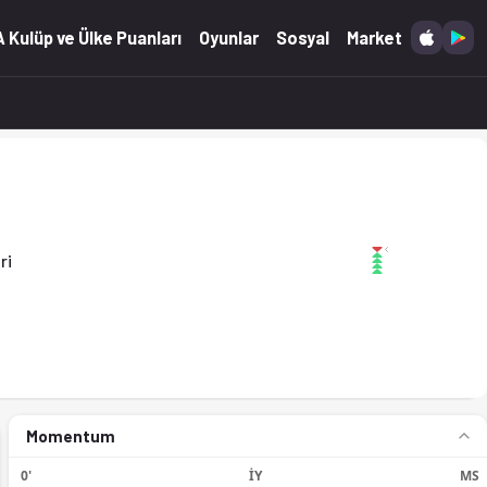
 Kulüp ve Ülke Puanları
Oyunlar
Sosyal
Market
ri
Momentum
0'
İY
MS