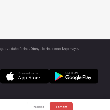
gue ve daha fazlası. Ofsayt ile hiçbir maçı kaçırmayın.
Sorular
Künye
Reddet
Tamam