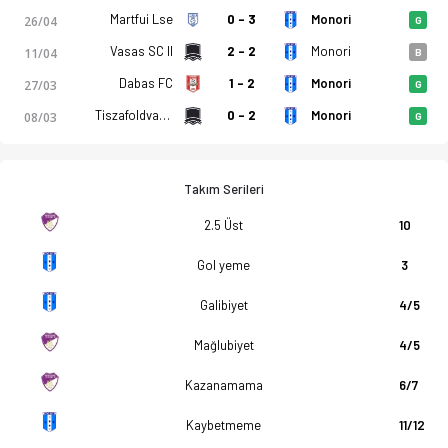
Martfui Lse
0 - 3
Monori
26/04
G
Vasas SC II
2 - 2
Monori
11/04
B
Dabas FC
1 - 2
Monori
27/03
G
Tiszafoldvar Vse
0 - 2
Monori
08/03
G
Takım Serileri
2.5 Üst
10
Gol yeme
3
Galibiyet
4/5
Mağlubiyet
4/5
Kazanamama
6/7
Kaybetmeme
11/12