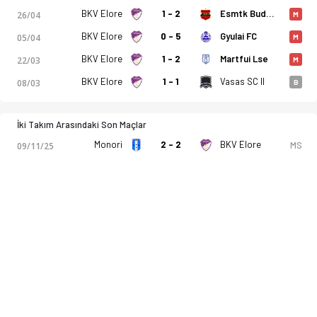
BKV Elore
1 - 2
Esmtk Budapest
26/04
M
BKV Elore
0 - 5
Gyulai FC
05/04
M
BKV Elore
1 - 2
Martfui Lse
22/03
M
BKV Elore
1 - 1
Vasas SC II
08/03
B
İki Takım Arasındaki Son Maçlar
Monori
2 - 2
BKV Elore
MS
09/11/25