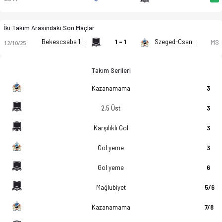
İki Takım Arasındaki Son Maçlar
Bekescsaba 1912 Elore II
1 - 1
Szeged-Csanad Grosics Akademia II
MS
12/10/25
Takım Serileri
Kazanamama
3
2.5 Üst
3
Karşılıklı Gol
3
Gol yeme
3
Gol yeme
6
Mağlubiyet
5/6
Kazanamama
7/8