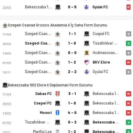
Bekescsaba 1912 Elore II
0 - 5
Gyulai FC
22/03
M
Szeged-Csanad Grosics Akademia II İç Saha Form Durumu
Szeged-Csanad Grosics Akademia II
1 - 1
Csepel FC
11/04
B
Szeged-Csanad Grosics Akademia II
1 - 0
Tiszafoldvar Vse
29/03
G
Szeged-Csanad Grosics Akademia II - Bekescsaba 1912 Elore II 
Szeged-Csanad Grosics Akademia II
0 - 0
Hodmezovasarhelyi FC
14/03
B
Szeged-Csanad Grosics Akademia II
1 - 2
BKV Elore
01/03
M
Szeged-Csanad Grosics Akademia II
2 - 2
Gyulai FC
15/11
B
Bekescsaba 1912 Elore II Deplasman Form Durumu
Dabas FC
3 - 1
Bekescsaba 1912 Elore II
11/04
M
Csepel FC
1 - 0
Bekescsaba 1912 Elore II
29/03
M
Monori
4 - 0
Bekescsaba 1912 Elore II
14/03
M
Tiszafoldvar Vse
0 - 2
Bekescsaba 1912 Elore II
01/03
G
Martfui Lse
1 - 2
Bekescsaba 1912 Elore II
23/11
G