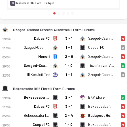
0
Bekescsaba 1912 Elore II Galibiyeti
Szeged-Csanad Grosics Akademia II Form Durumu
Dabas FC
3 - 1
Szeged-Csanad Grosics Akademia II
19/04
M
Szeged-Csanad Grosics Akademia II
1 - 1
Csepel FC
11/04
B
Monori
2 - 0
Szeged-Csanad Grosics Akademia II
05/04
M
Szeged-Csanad Grosics Akademia II
1 - 0
Tiszafoldvar Vse
29/03
G
III Keruleti Tve
1 - 1
Szeged-Csanad Grosics Akademia II
22/03
B
Bekescsaba 1912 Elore II Form Durumu
Bekescsaba 1912 Elore II
2 - 1
BKV Elore
19/04
G
Dabas FC
3 - 1
Bekescsaba 1912 Elore II
11/04
M
Bekescsaba 1912 Elore II
2 - 4
Budapest Honved MFA
05/04
M
Csepel FC
1 - 0
Bekescsaba 1912 Elore II
29/03
M