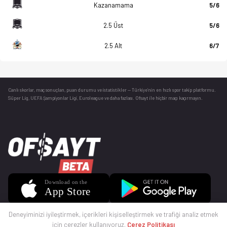
Kazanamama
5/6
2.5 Üst
5/6
2.5 Alt
6/7
Canlı skorlar
, maç sonuçları, puan durumu ve istatistikler — Türkiye’nin en hızlı spor takip platformu.
Süper Lig, UEFA Şampiyonlar Ligi, Euroleague ve daha fazlası. Ofsayt ile hiçbir maçı kaçırmayın.
Deneyiminizi iyileştirmek, içerikleri kişiselleştirmek ve trafiği analiz etmek
için çerezler kullanıyoruz.
Çerez Politikası