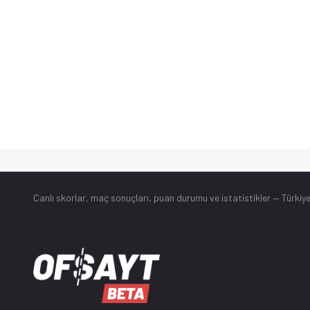
Canlı skorlar
, maç sonuçları, puan durumu ve istatistikler — Türkiye