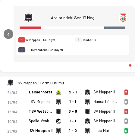
Aralarındaki Son 10 Maç
Previous
1
3
SV Meppen II Galibiyeti
Beraberlik
1
TUS Bersenbruck Galibiyeti
SV Meppen II Form Durumu
Delmenhorst
2 - 1
SV Meppen II
24/04
M
SV Meppen II
1 - 1
Hansa Lüneburg
19/04
B
TSV Wetschen
3 - 0
SV Meppen II
15/04
M
Spelle-Venhaus
1 - 1
SV Meppen II
10/04
B
SV Meppen II - TUS Bersenbruck 5-1 bitti. Gol anları, kadro, 
SV Meppen II
1 - 0
Lupo Martini
29/03
G