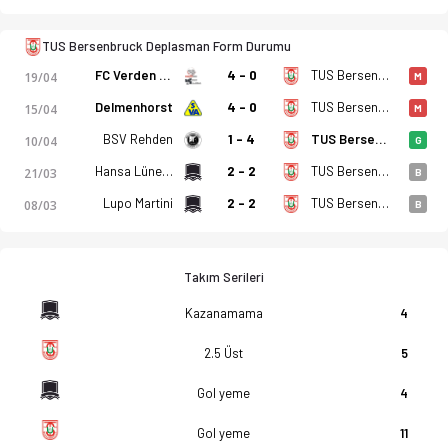
TUS Bersenbruck Deplasman Form Durumu
FC Verden 04
4 - 0
TUS Bersenbruck
19/04
M
Delmenhorst
4 - 0
TUS Bersenbruck
15/04
M
BSV Rehden
1 - 4
TUS Bersenbruck
10/04
G
Hansa Lüneburg
2 - 2
TUS Bersenbruck
21/03
B
Lupo Martini
2 - 2
TUS Bersenbruck
08/03
B
Takım Serileri
Kazanamama
4
2.5 Üst
5
Gol yeme
4
Gol yeme
11