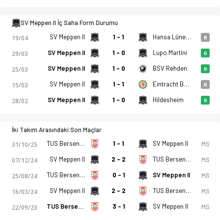
SV Meppen II İç Saha Form Durumu
SV Meppen II
1 - 1
Hansa Lüneburg
19/04
B
SV Meppen II
1 - 0
Lupo Martini
29/03
G
SV Meppen II
1 - 0
BSV Rehden
25/03
G
SV Meppen II
1 - 1
Eintracht Braunschweig (A)
15/03
B
SV Meppen II
1 - 0
Hildesheim
28/02
G
İki Takım Arasındaki Son Maçlar
TUS Bersenbruck
1 - 1
SV Meppen II
MS
31/10/25
SV Meppen II
2 - 2
TUS Bersenbruck
MS
07/12/24
TUS Bersenbruck
0 - 1
SV Meppen II
MS
25/08/24
SV Meppen II
2 - 2
TUS Bersenbruck
MS
16/03/24
TUS Bersenbruck
3 - 1
SV Meppen II
MS
22/09/23