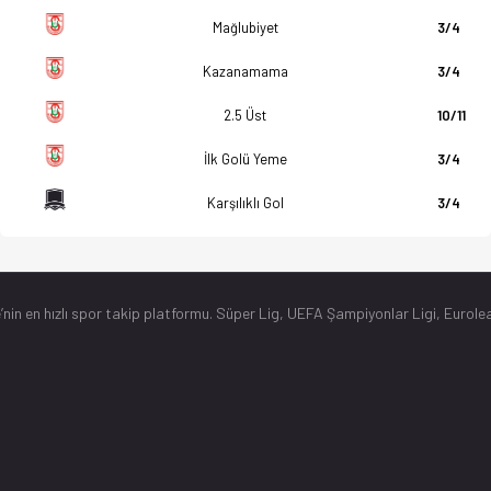
Mağlubiyet
3/4
Kazanamama
3/4
2.5 Üst
10/11
İlk Golü Yeme
3/4
Karşılıklı Gol
3/4
’nin en hızlı spor takip platformu. Süper Lig, UEFA Şampiyonlar Ligi, Eurolea