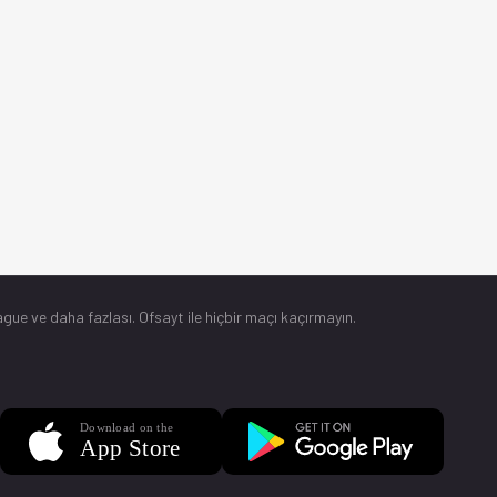
gue ve daha fazlası. Ofsayt ile hiçbir maçı kaçırmayın.