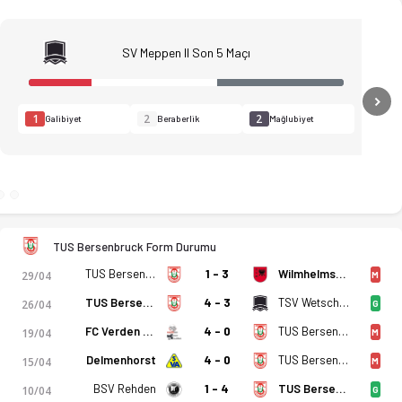
SV Meppen II Son 5 Maçı
N
1
2
2
Galibiyet
Beraberlik
Mağlubiyet
TUS Bersenbruck Form Durumu
TUS Bersenbruck
1 - 3
Wilmhelmshaven
29/04
M
TUS Bersenbruck
4 - 3
TSV Wetschen
26/04
G
FC Verden 04
4 - 0
TUS Bersenbruck
19/04
M
Delmenhorst
4 - 0
TUS Bersenbruck
15/04
M
istatistikler, puan durumu ve iddaa oranları Ofsayt'ta. (03.0
BSV Rehden
1 - 4
TUS Bersenbruck
10/04
G