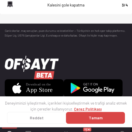
Kalesini gole kapatma
3/4
Canlı skorlar
, maç sonuçları, puan durumu ve istatistikler — Türkiye’nin en hızlı spor takip platformu.
Süper Lig, UEFA Şampiyonlar Ligi, Euroleague ve daha fazlası. Ofsayt ile hiçbir maçı kaçırmayın.
Deneyiminizi iyileştirmek, içerikleri kişiselleştirmek ve trafiği analiz etmek
için çerezler kullanıyoruz.
Çerez Politikası
Reddet
Tamam
© 2025 Ofsayt
Kullanım Koşulları
Gizlilik Politikası
Çerez Politikası
İletişim
Sıkça Sorulan Sorular
Künye
YENİ