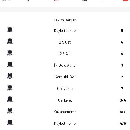
Takım Serileri
Kaybetmeme
5
2.5 Üst
4
2.5 Alt
5
İlk Golü Atma
3
Karşılıklı Gol
7
Gol yeme
7
Galibiyet
3/4
Kazanamama
6/7
Kaybetmeme
4/5