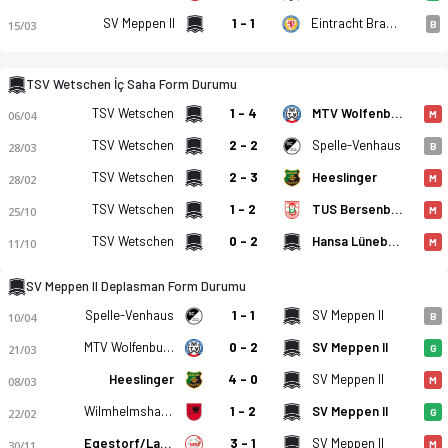
SV Meppen II
1 - 1
Eintracht Braunschweig (A)
15/03
B
TSV Wetschen İç Saha Form Durumu
TSV Wetschen
1 - 4
MTV Wolfenbuttel
06/04
M
TSV Wetschen - SV Meppen II 3-0 bitti. Gol anları, kadro, ist
TSV Wetschen
2 - 2
Spelle-Venhaus
28/03
B
TSV Wetschen
2 - 3
Heeslinger
28/02
M
TSV Wetschen
1 - 2
TUS Bersenbruck
25/10
M
TSV Wetschen
0 - 2
Hansa Lüneburg
11/10
M
SV Meppen II Deplasman Form Durumu
Spelle-Venhaus
1 - 1
SV Meppen II
10/04
B
MTV Wolfenbuttel
0 - 2
SV Meppen II
21/03
G
Heeslinger
4 - 0
SV Meppen II
08/03
M
Wilmhelmshaven
1 - 2
SV Meppen II
22/02
G
Egestorf/Langreder
3 - 1
SV Meppen II
30/11
M