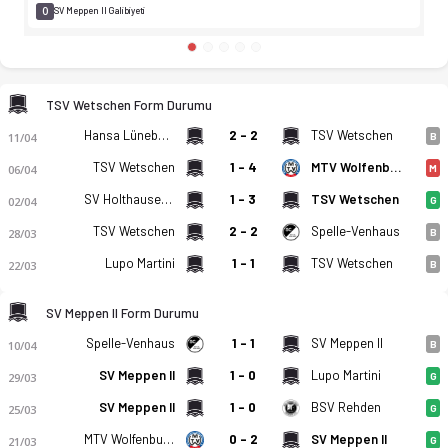
0
SV Meppen II Galibiyeti
TSV Wetschen Form Durumu
Hansa Lüneburg
2 - 2
TSV Wetschen
11/04
B
TSV Wetschen
1 - 4
MTV Wolfenbuttel
06/04
M
SV Holthausen-Biene
1 - 3
TSV Wetschen
02/04
G
TSV Wetschen
2 - 2
Spelle-Venhaus
28/03
B
Lupo Martini
1 - 1
TSV Wetschen
22/03
B
SV Meppen II Form Durumu
Spelle-Venhaus
1 - 1
SV Meppen II
10/04
B
SV Meppen II
1 - 0
Lupo Martini
29/03
G
SV Meppen II
1 - 0
BSV Rehden
25/03
G
MTV Wolfenbuttel
0 - 2
SV Meppen II
21/03
G