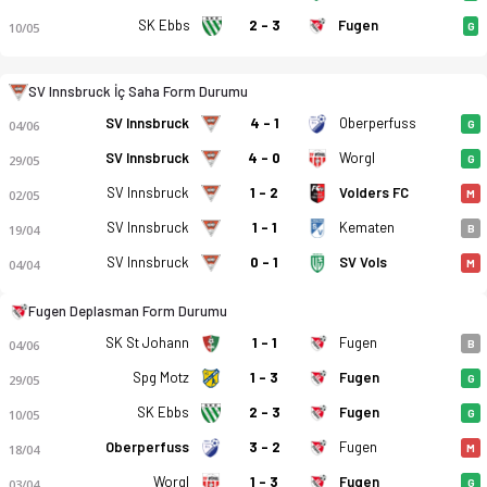
SK Ebbs
2 - 3
Fugen
10/05
G
SV Innsbruck İç Saha Form Durumu
SV Innsbruck
4 - 1
Oberperfuss
04/06
G
SV Innsbruck - SV Fugen 2-3 bitti. Gol anları, kadro, istatist
SV Innsbruck
4 - 0
Worgl
29/05
G
SV Innsbruck
1 - 2
Volders FC
02/05
M
SV Innsbruck
1 - 1
Kematen
19/04
B
SV Innsbruck
0 - 1
SV Vols
04/04
M
Fugen Deplasman Form Durumu
SK St Johann
1 - 1
Fugen
04/06
B
Spg Motz
1 - 3
Fugen
29/05
G
SK Ebbs
2 - 3
Fugen
10/05
G
Oberperfuss
3 - 2
Fugen
18/04
M
Worgl
1 - 3
Fugen
03/04
G