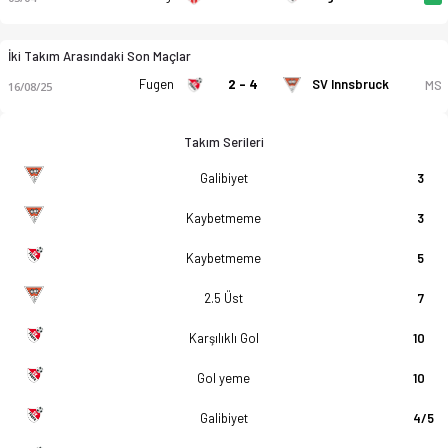
İki Takım Arasındaki Son Maçlar
Fugen
2 - 4
SV Innsbruck
MS
16/08/25
Takım Serileri
Galibiyet
3
Kaybetmeme
3
Kaybetmeme
5
2.5 Üst
7
Karşılıklı Gol
10
Gol yeme
10
Galibiyet
4/5