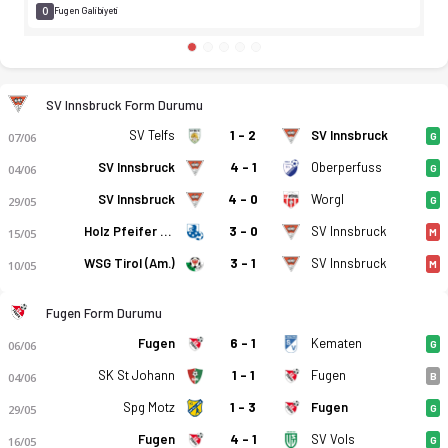
0
Fugen Galibiyeti
SV Innsbruck Form Durumu
SV Telfs
1 - 2
SV Innsbruck
07/06
G
SV Innsbruck
4 - 1
Oberperfuss
04/06
G
SV Innsbruck
4 - 0
Worgl
29/05
G
Holz Pfeifer Kundl
3 - 0
SV Innsbruck
15/05
M
WSG Tirol (Am.)
3 - 1
SV Innsbruck
10/05
M
Fugen Form Durumu
Fugen
6 - 1
Kematen
06/06
G
SK St Johann
1 - 1
Fugen
04/06
B
Spg Motz
1 - 3
Fugen
29/05
G
Fugen
4 - 1
SV Vols
16/05
G