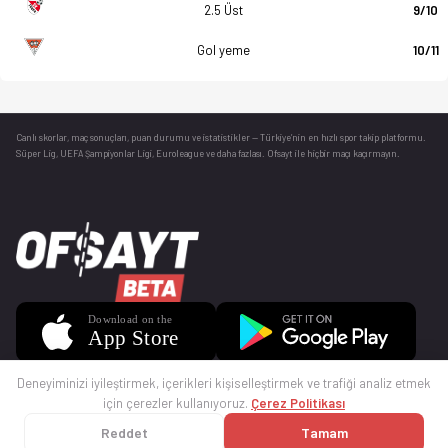
2.5 Üst
9/10
Gol yeme
10/11
Canlı skorlar
, maç sonuçları, puan durumu ve istatistikler — Türkiye’nin en hızlı spor takip platformu.
Süper Lig, UEFA Şampiyonlar Ligi, Euroleague ve daha fazlası. Ofsayt ile hiçbir maçı kaçırmayın.
Deneyiminizi iyileştirmek, içerikleri kişiselleştirmek ve trafiği analiz etmek
için çerezler kullanıyoruz.
Çerez Politikası
Reddet
Tamam
© 2025 Ofsayt