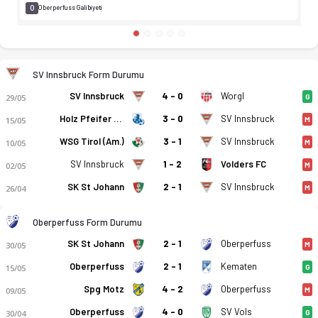
0
Oberperfuss Galibiyeti
SV Innsbruck Form Durumu
SV Innsbruck
4 - 0
Worgl
29/05
G
Holz Pfeifer Kundl
3 - 0
SV Innsbruck
15/05
M
WSG Tirol (Am.)
3 - 1
SV Innsbruck
10/05
M
SV Innsbruck
1 - 2
Volders FC
02/05
M
SK St Johann
2 - 1
SV Innsbruck
26/04
M
Oberperfuss Form Durumu
SK St Johann
2 - 1
Oberperfuss
30/05
M
Oberperfuss
2 - 1
Kematen
15/05
G
Spg Motz
4 - 2
Oberperfuss
09/05
M
Oberperfuss
4 - 0
SV Vols
30/04
G