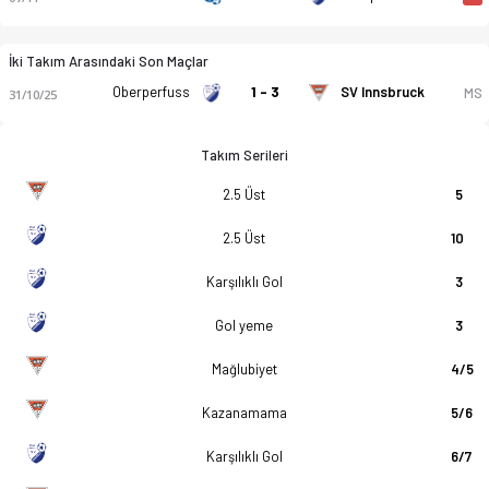
İki Takım Arasındaki Son Maçlar
Oberperfuss
1 - 3
SV Innsbruck
MS
31/10/25
Takım Serileri
2.5 Üst
5
2.5 Üst
10
Karşılıklı Gol
3
Gol yeme
3
Mağlubiyet
4/5
Kazanamama
5/6
Karşılıklı Gol
6/7