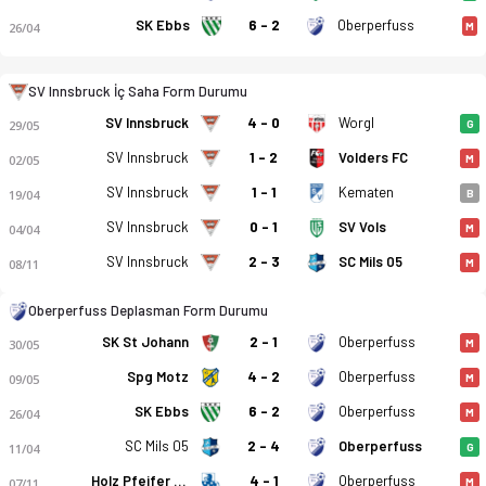
SK Ebbs
6 - 2
Oberperfuss
26/04
M
SV Innsbruck İç Saha Form Durumu
SV Innsbruck
4 - 0
Worgl
29/05
G
SV Innsbruck - Oberperfuss 4-1 bitti. Gol anları, kadro, ista
SV Innsbruck
1 - 2
Volders FC
02/05
M
SV Innsbruck
1 - 1
Kematen
19/04
B
SV Innsbruck
0 - 1
SV Vols
04/04
M
SV Innsbruck
2 - 3
SC Mils 05
08/11
M
Oberperfuss Deplasman Form Durumu
SK St Johann
2 - 1
Oberperfuss
30/05
M
Spg Motz
4 - 2
Oberperfuss
09/05
M
SK Ebbs
6 - 2
Oberperfuss
26/04
M
SC Mils 05
2 - 4
Oberperfuss
11/04
G
Holz Pfeifer Kundl
4 - 1
Oberperfuss
07/11
M