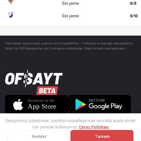
Gol yeme
8/9
Gol yeme
9/10
Canlı skorlar
, maç sonuçları, puan durumu ve istatistikler — Türkiye’nin en hızlı spor takip platformu.
Süper Lig, UEFA Şampiyonlar Ligi, Euroleague ve daha fazlası. Ofsayt ile hiçbir maçı kaçırmayın.
Deneyiminizi iyileştirmek, içerikleri kişiselleştirmek ve trafiği analiz etmek
için çerezler kullanıyoruz.
Çerez Politikası
Reddet
Tamam
© 2025 Ofsayt