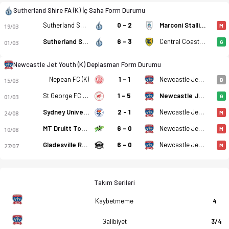
Sutherland Shire FA (K) İç Saha Form Durumu
Sutherland Shire FA (K)
0 - 2
Marconi Stallions (K)
19/03
M
Sutherland Shire FA (K)
6 - 3
Central Coast Mariners 2 (K)
01/03
G
Newcastle Jet Youth (K) Deplasman Form Durumu
Nepean FC (K)
1 - 1
Newcastle Jet Youth (K)
15/03
B
St George FC (K)
1 - 5
Newcastle Jet Youth (K)
01/03
G
Sydney University SFC (K)
2 - 1
Newcastle Jet Youth (K)
24/08
M
MT Druitt Town Rangers (K)
6 - 0
Newcastle Jet Youth (K)
10/08
M
Gladesville Ravens (K)
6 - 0
Newcastle Jet Youth (K)
27/07
M
Takım Serileri
Kaybetmeme
4
Galibiyet
3/4