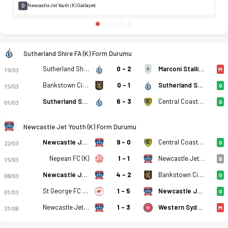
0
Newcastle Jet Youth (K) Galibiyeti
Sutherland Shire FA (K) Form Durumu
Sutherland Shire FA (K)
0 - 2
Marconi Stallions (K)
19/03
M
Bankstown City FC (K)
0 - 1
Sutherland Shire FA (K)
15/03
G
Sutherland Shire FA (K)
6 - 3
Central Coast Mariners 2 (K)
01/03
G
Newcastle Jet Youth (K) Form Durumu
Newcastle Jet Youth (K)
9 - 0
Central Coast Mariners 2 (K)
22/03
G
Nepean FC (K)
1 - 1
Newcastle Jet Youth (K)
15/03
B
Newcastle Jet Youth (K)
4 - 2
Bankstown City FC (K)
08/03
G
St George FC (K)
1 - 5
Newcastle Jet Youth (K)
01/03
G
Sutherland Shire FA (K) - Newcastle Jet Youth (K) 0-2 bitti. G
Newcastle Jet Youth (K)
1 - 3
Western Sydney Wanderers Youth (K)
31/08
M