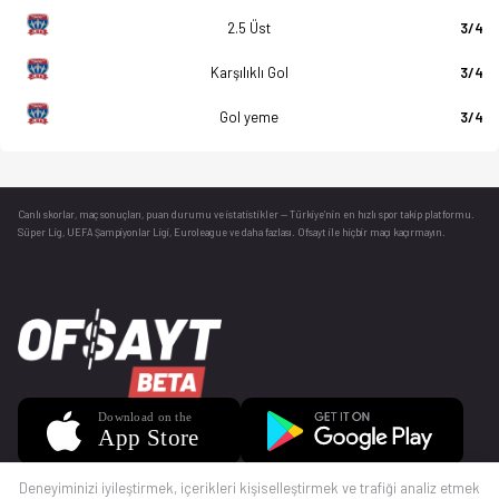
2.5 Üst
3/4
Karşılıklı Gol
3/4
Gol yeme
3/4
Canlı skorlar
, maç sonuçları, puan durumu ve istatistikler — Türkiye’nin en hızlı spor takip platformu.
Süper Lig, UEFA Şampiyonlar Ligi, Euroleague ve daha fazlası. Ofsayt ile hiçbir maçı kaçırmayın.
Deneyiminizi iyileştirmek, içerikleri kişiselleştirmek ve trafiği analiz etmek