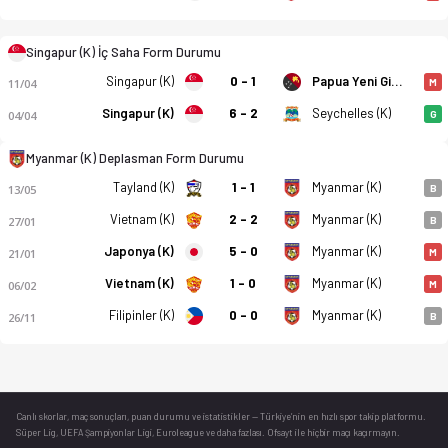
Singapur (K) İç Saha Form Durumu
Singapur (K)
0 - 1
Papua Yeni Gine (K)
11/04
M
Singapur (K)
6 - 2
Seychelles (K)
04/04
G
Myanmar (K) Deplasman Form Durumu
Tayland (K)
1 - 1
Myanmar (K)
13/05
B
Vietnam (K)
2 - 2
Myanmar (K)
27/01
B
Japonya (K)
5 - 0
Myanmar (K)
21/01
M
Vietnam (K)
1 - 0
Myanmar (K)
06/02
M
Filipinler (K)
0 - 0
Myanmar (K)
26/11
B
Canlı skorlar
, maç sonuçları, puan durumu ve istatistikler — Türkiye’nin en hızlı spor takip platformu.
Süper Lig, UEFA Şampiyonlar Ligi, Euroleague ve daha fazlası. Ofsayt ile hiçbir maçı kaçırmayın.