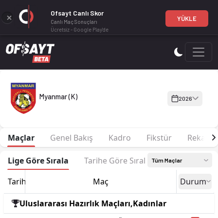
Ofsayt Canlı Skor
YÜKLE
Canlı Maç Sonuçları
Ücretsiz - Google Play'de
Myanmar (K) 2026 sezonu Kadro, fikstür ve canlı skor Ofsayt
Myanmar (K)
2026
Maçlar
Genel Bakış
Kadro
Fikstür
Rekabet
Lige Göre Sırala
Tarihe Göre Sırala
Tüm Maçlar
Tarih
Maç
Durum
Uluslararası Hazırlık Maçları,Kadınlar