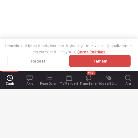
Deneyiminizi iyileştirmek, içerikleri kişiselleştirmek ve trafiği analiz etmek
için çerezler kullanıyoruz.
Çerez Politikası
Reddet
Tamam
YENİ
Canlı
Akış
Puan Durumu
TV Rehberi
Transferler
İddaa Bülteni
Ara