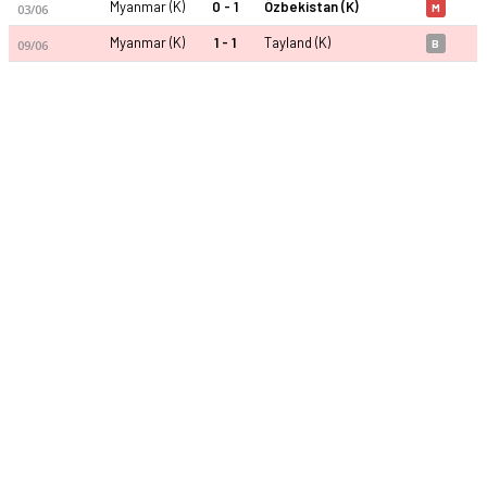
Myanmar (K)
0 - 1
Özbekistan (K)
03/06
M
Myanmar (K)
1 - 1
Tayland (K)
09/06
B