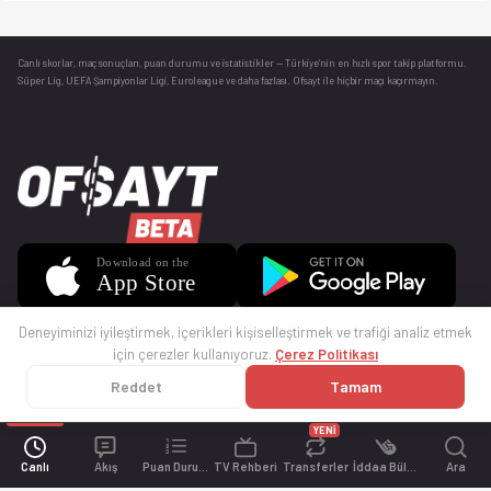
Canlı skorlar
, maç sonuçları, puan durumu ve istatistikler — Türkiye’nin en hızlı spor takip platformu.
Süper Lig, UEFA Şampiyonlar Ligi, Euroleague ve daha fazlası. Ofsayt ile hiçbir maçı kaçırmayın.
Deneyiminizi iyileştirmek, içerikleri kişiselleştirmek ve trafiği analiz etmek
için çerezler kullanıyoruz.
Çerez Politikası
Reddet
Tamam
© 2025 Ofsayt
Kullanım Koşulları
Gizlilik Politikası
Çerez Politikası
İletişim
Sıkça Sorulan Sorular
Künye
YENİ
Canlı
Akış
Puan Durumu
TV Rehberi
Transferler
İddaa Bülteni
Ara