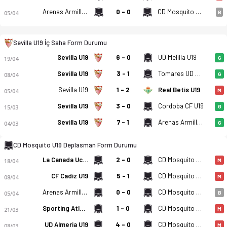
Arenas Armilla CD U19
0 - 0
CD Mosquito U19
05/04
B
Sevilla U19 İç Saha Form Durumu
Sevilla U19 - CD Mosquito U19 2-0 bitti. Gol anları, kadro, is
Sevilla U19
6 - 0
UD Melilla U19
19/04
G
Sevilla U19
3 - 1
Tomares UD U19
08/04
G
Sevilla U19
1 - 2
Real Betis U19
05/04
M
Sevilla U19
3 - 0
Cordoba CF U19
15/03
G
Sevilla U19
7 - 1
Arenas Armilla CD U19
04/03
G
CD Mosquito U19 Deplasman Form Durumu
La Canada Ucd Atletico U19
2 - 0
CD Mosquito U19
18/04
M
CF Cadiz U19
5 - 1
CD Mosquito U19
08/04
M
Arenas Armilla CD U19
0 - 0
CD Mosquito U19
05/04
B
Sporting Atletico Ceuta U19
1 - 0
CD Mosquito U19
21/03
M
UD Almeria U19
4 - 0
CD Mosquito U19
08/03
M