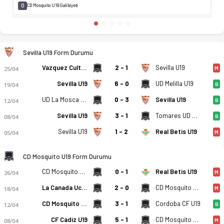
0
CD Mosquito U19 Galibiyeti
Sevilla U19 Form Durumu
Vazquez Cultural U19
2 - 1
Sevilla U19
25/04
M
Sevilla U19
6 - 0
UD Melilla U19
19/04
G
UD La Mosca U19
0 - 3
Sevilla U19
12/04
G
Sevilla U19
3 - 1
Tomares UD U19
08/04
G
Sevilla U19
1 - 2
Real Betis U19
05/04
M
CD Mosquito U19 Form Durumu
CD Mosquito U19
0 - 1
Real Betis U19
26/04
M
La Canada Ucd Atletico U19
2 - 0
CD Mosquito U19
18/04
M
CD Mosquito U19
3 - 1
Cordoba CF U19
12/04
G
CF Cadiz U19
5 - 1
CD Mosquito U19
08/04
M