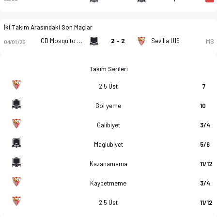
İki Takım Arasındaki Son Maçlar
CD Mosquito U19
2 - 2
Sevilla U19
MS
04/01/26
Takım Serileri
2.5 Üst
7
Gol yeme
10
Galibiyet
3/4
Mağlubiyet
5/6
Kazanamama
11/12
Kaybetmeme
3/4
2.5 Üst
11/12