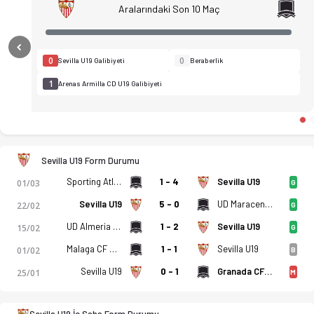
Aralarındaki Son 10 Maç
Previous
0
0
Sevilla U19 Galibiyeti
Beraberlik
1
Arenas Armilla CD U19 Galibiyeti
Sevilla U19 Form Durumu
Sporting Atletico Ceuta U19
1 - 4
Sevilla U19
01/03
G
Sevilla U19
5 - 0
UD Maracena U19
22/02
G
UD Almeria U19
1 - 2
Sevilla U19
15/02
G
Malaga CF U19
1 - 1
Sevilla U19
01/02
B
Sevilla U19
0 - 1
Granada CF U19
25/01
M
Sevilla U19 - Arenas Armilla CD U19 7-1 bitti. Gol anları, kad