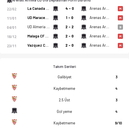
Arenas Armilla CD U19 Deplasman Form Durumu
La Canada Ucd Atletico U19
4 - 0
Arenas Armilla CD U19
22/02
M
UD Maracena U19
1 - 0
Arenas Armilla CD U19
11/01
M
UD Almeria U19
2 - 2
Arenas Armilla CD U19
04/01
B
Malaga CF U19
2 - 0
Arenas Armilla CD U19
18/12
M
Vazquez Cultural U19
2 - 0
Arenas Armilla CD U19
23/11
M
Takım Serileri
Galibiyet
3
Kaybetmeme
4
2.5 Üst
3
Gol yeme
4
Kaybetmeme
9/10