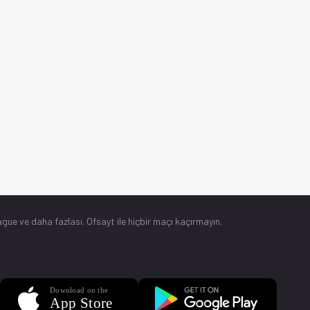
gue ve daha fazlası. Ofsayt ile hiçbir maçı kaçırmayın.