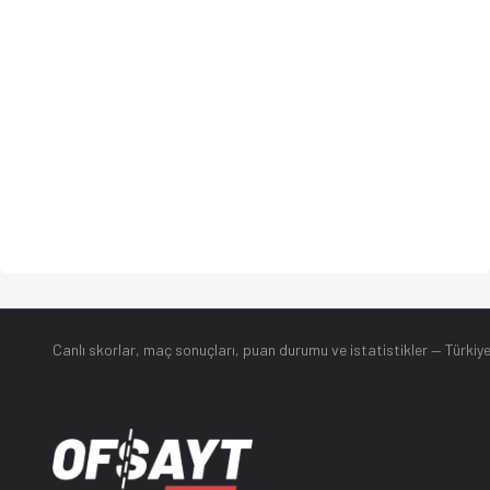
Canlı skorlar
, maç sonuçları, puan durumu ve istatistikler — Türkiye