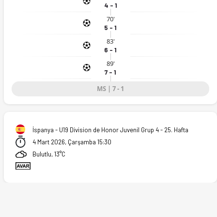
4 - 1
70'
5 - 1
83'
6 - 1
89'
7 - 1
MS | 7 - 1
İspanya - U19 Division de Honor Juvenil Grup 4 - 25. Hafta
4 Mart 2026, Çarşamba 15:30
Bulutlu, 13°C