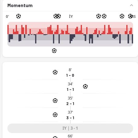
Momentum
0'
İY
MS
ext
8'
1 - 0
34'
1 - 1
35'
2 - 1
37'
3 - 1
IY | 3 - 1
4.03.2026)
66'