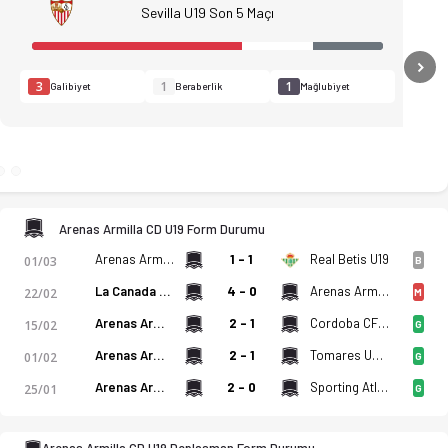
Sevilla U19 Son 5 Maçı
N
3
1
1
Galibiyet
Beraberlik
Mağlubiyet
Arenas Armilla CD U19 Form Durumu
Arenas Armilla CD U19
1 - 1
Real Betis U19
01/03
B
La Canada Ucd Atletico U19
4 - 0
Arenas Armilla CD U19
22/02
M
Arenas Armilla CD U19
2 - 1
Cordoba CF U19
15/02
G
Arenas Armilla CD U19
2 - 1
Tomares UD U19
01/02
G
Arenas Armilla CD U19
2 - 0
Sporting Atletico Ceuta U19
25/01
G
ro, istatistikler, puan durumu ve iddaa oranları Ofsayt'ta. (0