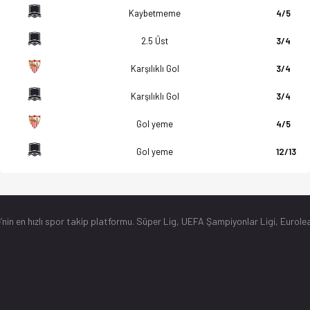
Kaybetmeme
4/5
2.5 Üst
3/4
Karşılıklı Gol
3/4
Karşılıklı Gol
3/4
Gol yeme
4/5
Gol yeme
12/13
’nin en hızlı spor takip platformu. Süper Lig, UEFA Şampiyonlar Ligi, Eurolea