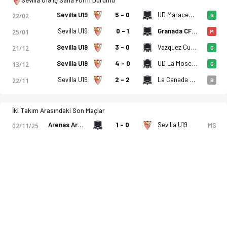
Sevilla U19 İç Saha Form Durumu
Sevilla U19
5 - 0
UD Maracena U19
22/02
G
Sevilla U19
0 - 1
Granada CF U19
25/01
M
Sevilla U19
3 - 0
Vazquez Cultural U19
21/12
G
Sevilla U19
4 - 0
UD La Mosca U19
13/12
G
Sevilla U19
2 - 2
La Canada Ucd Atletico U19
22/11
B
İki Takım Arasındaki Son Maçlar
Arenas Armilla CD U19
1 - 0
Sevilla U19
MS
02/11/25