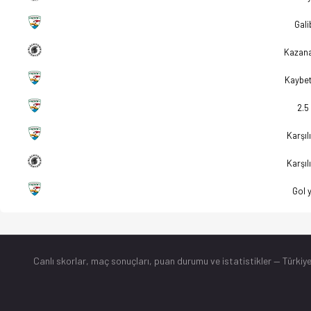
Gali
Kazan
Kaybe
2.5
Karşılı
Karşılı
Gol 
Canlı skorlar
, maç sonuçları, puan durumu ve istatistikler — Türkiye