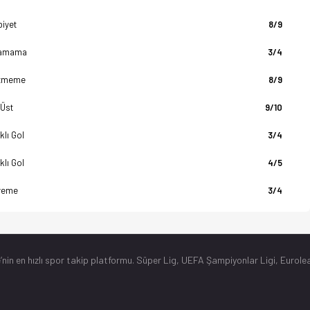
biyet
8/9
amama
3/4
tmeme
8/9
 Üst
9/10
klı Gol
3/4
klı Gol
4/5
yeme
3/4
’nin en hızlı spor takip platformu. Süper Lig, UEFA Şampiyonlar Ligi, Eurolea