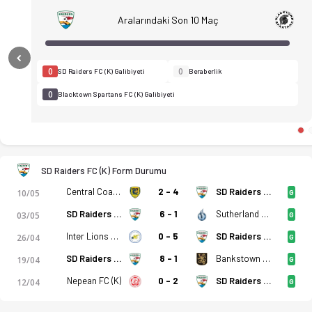
Aralarındaki Son 10 Maç
Previous
0
0
SD Raiders FC (K) Galibiyeti
Beraberlik
0
Blacktown Spartans FC (K) Galibiyeti
SD Raiders FC (K) Form Durumu
Central Coast Mariners 2 (K)
2 - 4
SD Raiders FC (K)
10/05
G
SD Raiders FC (K)
6 - 1
Sutherland Shire FA (K)
03/05
G
Inter Lions FC (K)
0 - 5
SD Raiders FC (K)
26/04
G
SD Raiders FC (K)
8 - 1
Bankstown City FC (K)
19/04
G
Nepean FC (K)
0 - 2
SD Raiders FC (K)
12/04
G