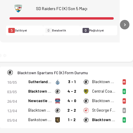
SD Raiders FC (K) Son 5 Maçı
N
5
0
0
Galibiyet
Beraberlik
Mağlubiyet
Blacktown Spartans FC (K) Form Durumu
Sutherland Shire FA (K)
3 - 1
Blacktown Spartans FC (K)
10/05
M
Blacktown Spartans FC (K)
4 - 2
Central Coast Mariners 2 (K)
03/05
G
Newcastle Jet Youth (K)
4 - 0
Blacktown Spartans FC (K)
26/04
M
Blacktown Spartans FC (K)
2 - 2
St George FC (K)
12/04
B
Bankstown City FC (K)
1 - 2
Blacktown Spartans FC (K)
05/04
G