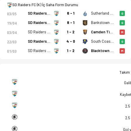
SD Raiders FC (K) - Blacktown Spartans FC (K) 1-1 bitti. Gol a
SD Raiders FC (K) İç Saha Form Durumu
SD Raiders FC (K)
6 - 1
Sutherland Shire FA (K)
03/05
G
SD Raiders FC (K)
8 - 1
Bankstown City FC (K)
19/04
G
SD Raiders FC (K)
1 - 2
Camden Tigers FC (K)
03/04
M
SD Raiders FC (K)
4 - 0
South Coast Flame FC (K)
22/03
G
SD Raiders FC (K)
1 - 2
Blacktown City FC (K)
01/03
M
Takım S
Gali
Kaybe
2.5
2.5
Gol 