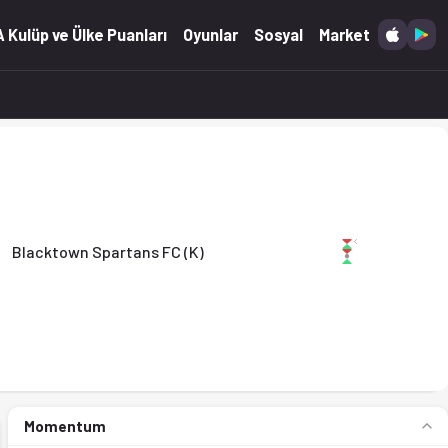
ayt'ta. (17.05.2026)
 Kulüp ve Ülke Puanları
Oyunlar
Sosyal
Market
Blacktown Spartans FC (K)
Momentum