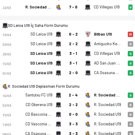
R. Sociedad U19
7 - 0
CD Villegas U19
22/03
G
SD Leioa U19 - Real Sociedad U19 4-6 bitti. Gol anları, kadro
SD Leioa U19 İç Saha Form Durumu
SD Leioa U19
0 - 2
Bilbao U19
19/04
M
SD Leioa U19
2 - 2
Antiguoko Ke U19
03/04
B
SD Leioa U19
3 - 1
CD Villegas U19
29/03
G
SD Leioa U19
3 - 1
AD San Juan U19
15/03
G
SD Leioa U19
2 - 0
CA Osasuna U19
01/03
G
R. Sociedad U19 Deplasman Form Durumu
Santutxu FC U19
2 - 4
R. Sociedad U19
16/04
G
CD Oberena U19
2 - 2
R. Sociedad U19
02/04
B
CD Basconia U19
0 - 0
R. Sociedad U19
15/03
B
CD Vasconia U19
3 - 3
R. Sociedad U19
14/03
B
CA Osasuna U19
3 - 3
R. Sociedad U19
08/03
B