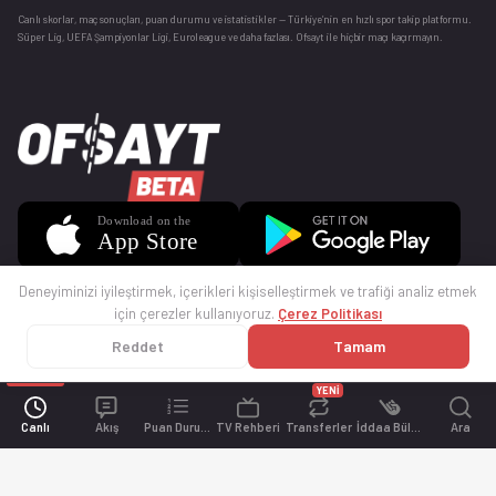
Canlı skorlar
, maç sonuçları, puan durumu ve istatistikler — Türkiye’nin en hızlı spor takip platformu.
Süper Lig, UEFA Şampiyonlar Ligi, Euroleague ve daha fazlası. Ofsayt ile hiçbir maçı kaçırmayın.
Deneyiminizi iyileştirmek, içerikleri kişiselleştirmek ve trafiği analiz etmek
için çerezler kullanıyoruz.
Çerez Politikası
Reddet
Tamam
© 2025 Ofsayt
Kullanım Koşulları
Gizlilik Politikası
Çerez Politikası
İletişim
Sıkça Sorulan Sorular
Künye
YENİ
Canlı
Akış
Puan Durumu
TV Rehberi
Transferler
İddaa Bülteni
Ara