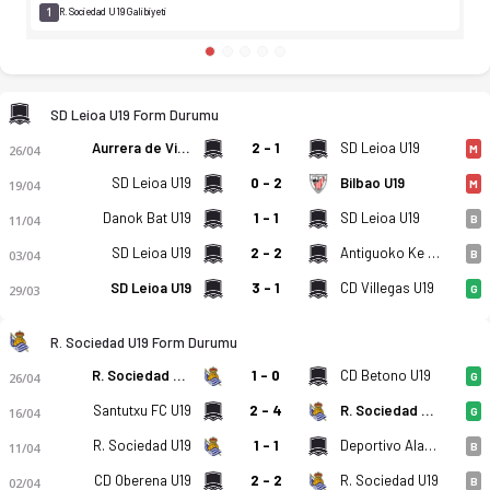
1
R. Sociedad U19 Galibiyeti
SD Leioa U19 Form Durumu
Aurrera de Vitoria U19
2 - 1
SD Leioa U19
26/04
M
SD Leioa U19
0 - 2
Bilbao U19
19/04
M
Danok Bat U19
1 - 1
SD Leioa U19
11/04
B
SD Leioa U19
2 - 2
Antiguoko Ke U19
03/04
B
SD Leioa U19
3 - 1
CD Villegas U19
29/03
G
R. Sociedad U19 Form Durumu
R. Sociedad U19
1 - 0
CD Betono U19
26/04
G
Santutxu FC U19
2 - 4
R. Sociedad U19
16/04
G
R. Sociedad U19
1 - 1
Deportivo Alaves U19
11/04
B
CD Oberena U19
2 - 2
R. Sociedad U19
02/04
B