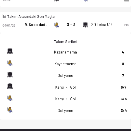
İki Takım Arasındaki Son Maçlar
R. Sociedad U19
3 - 2
SD Leioa U19
MS
04/01/26
Takım Serileri
Kazanamama
4
Kaybetmeme
8
Gol yeme
7
Karşılıklı Gol
6/7
Karşılıklı Gol
3/4
Gol yeme
3/4