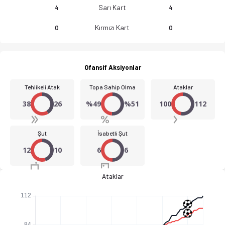
Sarı Kart
4
4
Kırmızı Kart
0
0
CD Oberena U19 - Real Sociedad U19 2-2 bitti. Gol anları, kad
Ofansif Aksiyonlar
Tehlikeli Atak
Topa Sahip Olma
Ataklar
38
26
%49
%51
100
112
Şut
İsabetli Şut
12
10
6
6
Ataklar