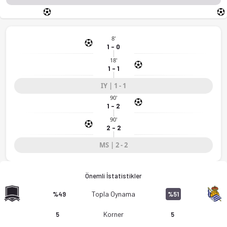
8'
1 - 0
18'
1 - 1
IY | 1 - 1
90'
1 - 2
90'
2 - 2
MS | 2 - 2
Önemli İstatistikler
Topla Oynama
%49
%51
Korner
5
5