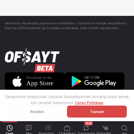
Canlı skorlar
, maç sonuçları, puan durumu ve istatistikler — Türkiye’nin en hızlı spor takip platformu.
Süper Lig, UEFA Şampiyonlar Ligi, Euroleague ve daha fazlası. Ofsayt ile hiçbir maçı kaçırmayın.
Deneyiminizi iyileştirmek, içerikleri kişiselleştirmek ve trafiği analiz etmek
için çerezler kullanıyoruz.
Çerez Politikası
Reddet
Tamam
© 2025 Ofsayt
Kullanım Koşulları
Gizlilik Politikası
Çerez Politikası
İletişim
Sıkça Sorulan Sorular
Künye
YENİ
Canlı
Akış
Puan Durumu
TV Rehberi
Transferler
İddaa Bülteni
Ara