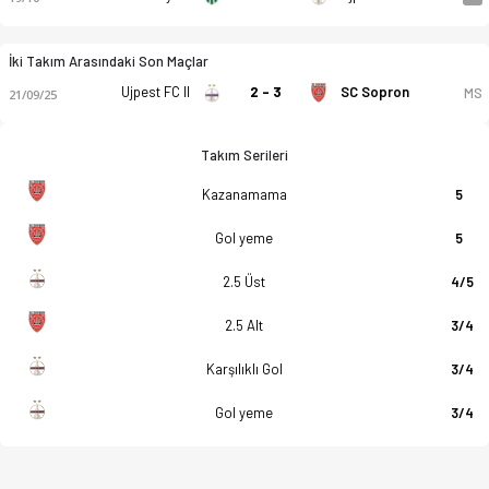
İki Takım Arasındaki Son Maçlar
Ujpest FC II
2 - 3
SC Sopron
MS
21/09/25
Takım Serileri
Kazanamama
5
Gol yeme
5
2.5 Üst
4/5
2.5 Alt
3/4
Karşılıklı Gol
3/4
Gol yeme
3/4