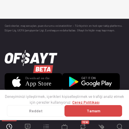
Canlı skorlar
, maç sonuçları, puan durumu ve istatistikler — Türkiye’nin en hızlı spor takip platformu.
Süper Lig, UEFA Şampiyonlar Ligi, Euroleague ve daha fazlası. Ofsayt ile hiçbir maçı kaçırmayın.
Deneyiminizi iyileştirmek, içerikleri kişiselleştirmek ve trafiği analiz etmek
için çerezler kullanıyoruz.
Çerez Politikası
Reddet
Tamam
© 2025 Ofsayt
Kullanım Koşulları
Gizlilik Politikası
Çerez Politikası
İletişim
Sıkça Sorulan Sorular
Künye
YENİ