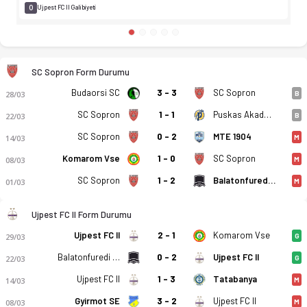
0
Ujpest FC II Galibiyeti
SC Sopron Form Durumu
Budaorsi SC
3 - 3
SC Sopron
28/03
B
SC Sopron
1 - 1
Puskas Akademia II
22/03
B
SC Sopron
0 - 2
MTE 1904
14/03
M
Komarom Vse
1 - 0
SC Sopron
08/03
M
SC Sopron
1 - 2
Balatonfuredi FC
01/03
M
Ujpest FC II Form Durumu
Ujpest FC II
2 - 1
Komarom Vse
29/03
G
Balatonfuredi FC
0 - 2
Ujpest FC II
22/03
G
Ujpest FC II
1 - 3
Tatabanya
14/03
M
Gyirmot SE
3 - 2
Ujpest FC II
08/03
M