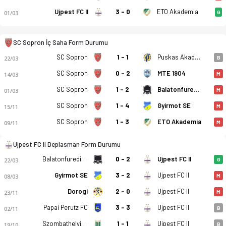
Ujpest FC II
3 - 0
ETO Akademia
01/03
G
SC Sopron - Ujpest FC II 1-4 bitti. Gol anları, kadro, istatist
SC Sopron İç Saha Form Durumu
SC Sopron
1 - 1
Puskas Akademia II
22/03
B
SC Sopron
0 - 2
MTE 1904
14/03
M
SC Sopron
1 - 2
Balatonfuredi FC
01/03
M
SC Sopron
1 - 4
Gyirmot SE
15/11
M
SC Sopron
1 - 3
ETO Akademia
09/11
M
Ujpest FC II Deplasman Form Durumu
Balatonfuredi FC
0 - 2
Ujpest FC II
22/03
G
Gyirmot SE
3 - 2
Ujpest FC II
08/03
M
Dorogi
2 - 0
Ujpest FC II
23/11
M
Papai Perutz FC
3 - 3
Ujpest FC II
02/11
B
Szombathelyi Haladás
1 - 1
Ujpest FC II
19/10
B