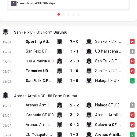
1
Arenas Armilla CD U19 Galibiyeti
San Felix C.F U19 Form Durumu
Sporting Atletico Ceuta U19
7 - 0
San Felix C.F U19
19/04
M
San Felix C.F U19
1 - 1
UD Maracena U19
12/04
B
UD Almeria U19
3 - 0
San Felix C.F U19
08/04
M
Tomares UD U19
1 - 0
San Felix C.F U19
05/04
M
San Felix C.F U19
1 - 0
Malaga CF U19
22/03
G
Arenas Armilla CD U19 Form Durumu
Arenas Armilla CD U19
2 - 2
Malaga CF U19
19/04
B
Granada CF U19
3 - 2
Arenas Armilla CD U19
12/04
M
Arenas Armilla CD U19
0 - 2
Calavera CF U19
08/04
M
CD Mosquito U19
1 - 3
Arenas Armilla CD U19
05/04
G