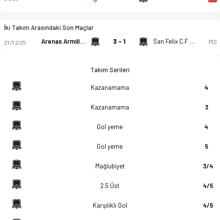
İki Takım Arasındaki Son Maçlar
Arenas Armilla CD U19
3 - 1
San Felix C.F U19
MS
21/12/25
Takım Serileri
Kazanamama
4
Kazanamama
3
Gol yeme
4
Gol yeme
5
Mağlubiyet
3/4
2.5 Üst
4/5
Karşılıklı Gol
4/5