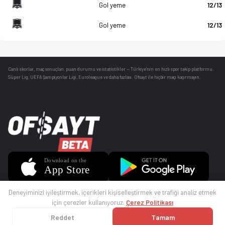
Gol yeme
12/13
Gol yeme
12/13
Canlı skorlar
, maç sonuçları, puan durumu ve istatistikler — Türkiye’nin en hızlı spor takip platformu.
Süper Lig, UEFA Şampiyonlar Ligi, Euroleague ve daha fazlası. Ofsayt ile hiçbir maçı kaçırmayın.
Deneyiminizi iyileştirmek, içerikleri kişiselleştirmek ve trafiği analiz etmek
için çerezler kullanıyoruz.
Çerez Politikası
Reddet
Tamam
© 2025 Ofsayt