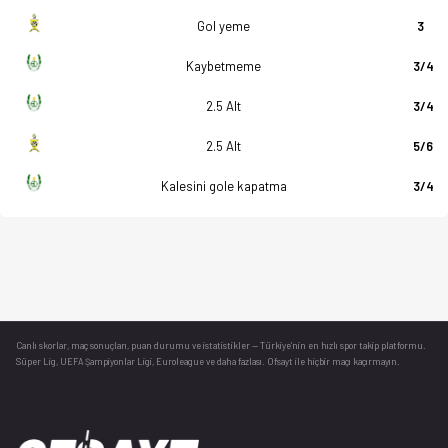
Gol yeme
3
Kaybetmeme
3/4
2.5 Alt
3/4
2.5 Alt
5/6
Kalesini gole kapatma
3/4
Canlı skorlar
, maç sonuçları, puan durumu ve istatistikler — Türkiye’nin en hızlı spor takip platformu.
Süper Lig, UEFA Şampiyonlar Ligi, Euroleague ve daha fazlası. Ofsayt ile hiçbir maçı kaçırmayın.