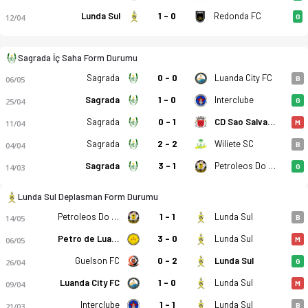
Lunda Sul
1 - 0
Redonda FC
12/04
G
Sagrada İç Saha Form Durumu
Sagrada
0 - 0
Luanda City FC
06/05
B
Sagrada
1 - 0
Interclube
25/04
G
Sagrada
0 - 1
CD Sao Salvador
11/04
M
Sagrada Esperanca - CD Lunda Sul 1-1 bitti. Gol anları, kadro
Sagrada
2 - 2
Wiliete SC
04/04
B
Sagrada
3 - 1
Petroleos Do Lobito
14/03
G
Lunda Sul Deplasman Form Durumu
Petroleos Do Lobito
1 - 1
Lunda Sul
14/05
B
Petro de Luanda
3 - 0
Lunda Sul
06/05
M
Guelson FC
0 - 2
Lunda Sul
26/04
G
Luanda City FC
1 - 0
Lunda Sul
09/04
M
Interclube
1 - 1
Lunda Sul
21/03
B