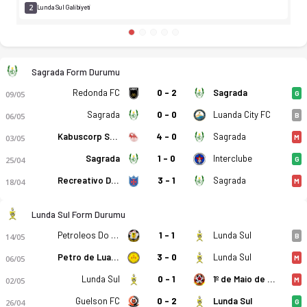
2
Lunda Sul Galibiyeti
Sagrada Form Durumu
Redonda FC
0 - 2
Sagrada
09/05
G
Sagrada
0 - 0
Luanda City FC
06/05
B
Kabuscorp SCP
4 - 0
Sagrada
03/05
M
Sagrada
1 - 0
Interclube
25/04
G
Recreativo Do Libolo
3 - 1
Sagrada
18/04
M
Lunda Sul Form Durumu
Petroleos Do Lobito
1 - 1
Lunda Sul
14/05
B
Petro de Luanda
3 - 0
Lunda Sul
06/05
M
Lunda Sul
0 - 1
1º de Maio de Benguela
02/05
M
Guelson FC
0 - 2
Lunda Sul
26/04
G