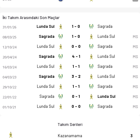
İki Takım Arasındaki Son Maçlar
Lunda Sul
1 - 0
Sagrada
31/01/26
Sagrada
1 - 0
Lunda Sul
MS
08/03/25
Lunda Sul
0 - 0
Sagrada
MS
12/10/24
Sagrada
4 - 1
Lunda Sul
MS
20/04/24
Lunda Sul
1 - 1
Sagrada
MS
16/03/24
Sagrada
3 - 2
Lunda Sul
MS
04/03/23
Lunda Sul
1 - 1
Sagrada
MS
29/10/22
Sagrada
0 - 1
Lunda Sul
MS
22/01/22
Lunda Sul
0 - 0
Sagrada
MS
01/10/21
Takım Serileri
Kazanamama
3