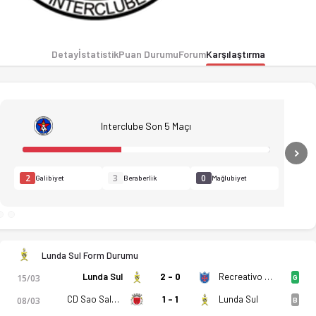
Detay
İstatistik
Puan Durumu
Forum
Karşılaştırma
Interclube Son 5 Maçı
N
2
3
0
Galibiyet
Beraberlik
Mağlubiyet
Lunda Sul Form Durumu
Lunda Sul
2 - 0
Recreativo Do Libolo
15/03
G
CD Sao Salvador
1 - 1
Lunda Sul
08/03
B
atistikler, puan durumu ve iddaa oranları Ofsayt'ta. (21.03.20