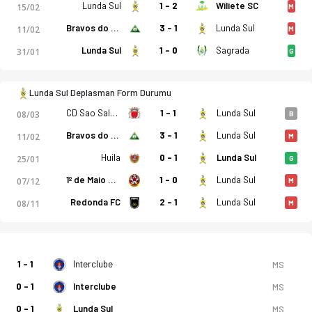
Lunda Sul
1 - 2
Wiliete SC
15/02
M
Bravos do Maquis
3 - 1
Lunda Sul
11/02
M
Lunda Sul
1 - 0
Sagrada
31/01
G
Lunda Sul Deplasman Form Durumu
CD Sao Salvador
1 - 1
Lunda Sul
08/03
B
Bravos do Maquis
3 - 1
Lunda Sul
11/02
M
Huila
0 - 1
Lunda Sul
25/01
G
1º de Maio de Benguela
1 - 0
Lunda Sul
07/12
M
Redonda FC
2 - 1
Lunda Sul
08/11
M
1 - 1
Interclube
MS
0 - 1
Interclube
MS
0 - 1
Lunda Sul
MS