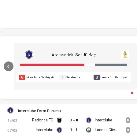
Aralarındaki Son 10 Maç
Previous
6
1
3
Interclube Galibiyeti
Beraberlik
Lunda Sul Galibiyeti
Interclube Form Durumu
Redonda FC
0 - 0
Interclube
14/03
B
Interclube
1 - 1
Luanda City FC
07/03
B
GD Interclube - CD Lunda Sul 1-1 bitti. Gol anları, kadro, ist