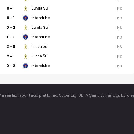
0 - 1
Lunda Sul
MS
0 - 1
Interclube
MS
0 - 2
Lunda Sul
MS
1 - 2
Interclube
MS
2 - 0
Lunda Sul
MS
2 - 1
Lunda Sul
MS
0 - 2
Interclube
MS
’nin en hızlı spor takip platformu. Süper Lig, UEFA Şampiyonlar Ligi, Eurolea