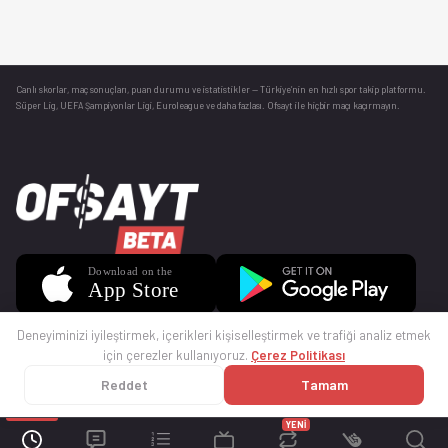
Canlı skorlar
, maç sonuçları, puan durumu ve istatistikler — Türkiye’nin en hızlı spor takip platformu.
Süper Lig, UEFA Şampiyonlar Ligi, Euroleague ve daha fazlası. Ofsayt ile hiçbir maçı kaçırmayın.
Deneyiminizi iyileştirmek, içerikleri kişiselleştirmek ve trafiği analiz etmek
için çerezler kullanıyoruz.
Çerez Politikası
Reddet
Tamam
© 2025 Ofsayt
Kullanım Koşulları
Gizlilik Politikası
Çerez Politikası
İletişim
Sıkça Sorulan Sorular
Künye
YENİ