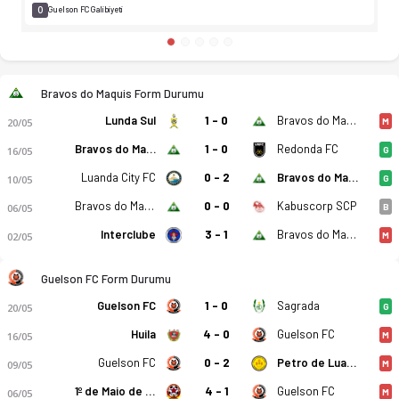
0
Guelson FC Galibiyeti
Bravos do Maquis Form Durumu
Lunda Sul
1 - 0
Bravos do Maquis
20/05
M
Bravos do Maquis
1 - 0
Redonda FC
16/05
G
Luanda City FC
0 - 2
Bravos do Maquis
10/05
G
Bravos do Maquis
0 - 0
Kabuscorp SCP
06/05
B
Interclube
3 - 1
Bravos do Maquis
02/05
M
Guelson FC Form Durumu
Guelson FC
1 - 0
Sagrada
20/05
G
Huila
4 - 0
Guelson FC
16/05
M
Guelson FC
0 - 2
Petro de Luanda
09/05
M
1º de Maio de Benguela
4 - 1
Guelson FC
06/05
M