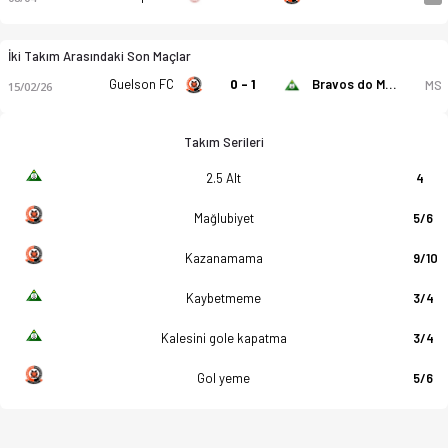
İki Takım Arasındaki Son Maçlar
Guelson FC
0 - 1
Bravos do Maquis
MS
15/02/26
Takım Serileri
2.5 Alt
4
Mağlubiyet
5/6
Kazanamama
9/10
Kaybetmeme
3/4
Kalesini gole kapatma
3/4
Gol yeme
5/6