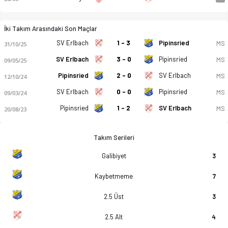
İki Takım Arasındaki Son Maçlar
SV Erlbach
1 - 3
Pipinsried
MS
31/10/25
SV Erlbach
3 - 0
Pipinsried
MS
09/05/25
Pipinsried
2 - 0
SV Erlbach
MS
12/10/24
SV Erlbach
0 - 0
Pipinsried
MS
09/03/24
Pipinsried
1 - 2
SV Erlbach
MS
20/08/23
Takım Serileri
Galibiyet
3
Kaybetmeme
7
2.5 Üst
3
2.5 Alt
4