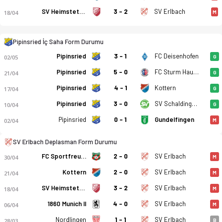
SV Heimstetten
3 - 2
SV Erlbach
18/04
M
Pipinsried İç Saha Form Durumu
Pipinsried
3 - 1
FC Deisenhofen
02/05
G
Pipinsried
5 - 0
FC Sturm Hauzenberg
21/04
G
Pipinsried
4 - 1
Kottern
FC Pipinsried - SV Erlbach 0-2 bitti. Gol anları, kadro, istati
17/04
G
Pipinsried
3 - 0
SV Schalding-Heining
10/04
G
Pipinsried
0 - 1
Gundelfingen
02/04
M
SV Erlbach Deplasman Form Durumu
FC Sportfreunde Schwaig 1913
2 - 0
SV Erlbach
30/04
M
Kottern
2 - 0
SV Erlbach
21/04
M
SV Heimstetten
3 - 2
SV Erlbach
18/04
M
1860 Munich II
4 - 0
SV Erlbach
06/04
M
Nordlingen
1 - 1
SV Erlbach
28/03
B