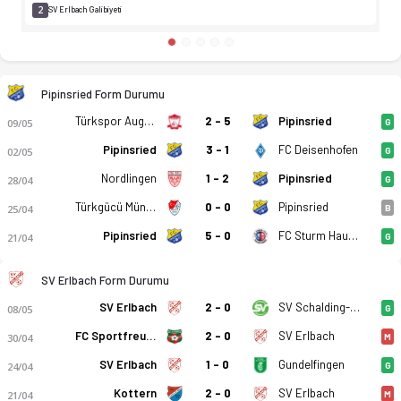
2
SV Erlbach Galibiyeti
Pipinsried Form Durumu
Türkspor Augsburg
2 - 5
Pipinsried
09/05
G
Pipinsried
3 - 1
FC Deisenhofen
02/05
G
Nordlingen
1 - 2
Pipinsried
28/04
G
Türkgücü München
0 - 0
Pipinsried
25/04
B
Pipinsried
5 - 0
FC Sturm Hauzenberg
21/04
G
SV Erlbach Form Durumu
SV Erlbach
2 - 0
SV Schalding-Heining
08/05
G
FC Sportfreunde Schwaig 1913
2 - 0
SV Erlbach
30/04
M
SV Erlbach
1 - 0
Gundelfingen
24/04
G
Kottern
2 - 0
SV Erlbach
21/04
M