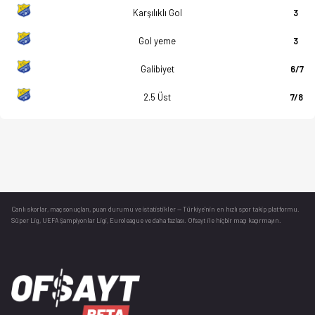
Karşılıklı Gol
3
Gol yeme
3
Galibiyet
6/7
2.5 Üst
7/8
Canlı skorlar
, maç sonuçları, puan durumu ve istatistikler — Türkiye’nin en hızlı spor takip platformu.
Süper Lig, UEFA Şampiyonlar Ligi, Euroleague ve daha fazlası. Ofsayt ile hiçbir maçı kaçırmayın.