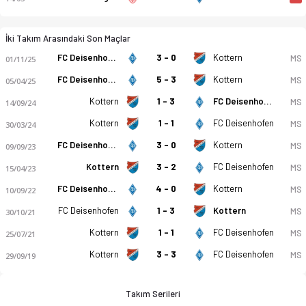
İki Takım Arasındaki Son Maçlar
FC Deisenhofen
3 - 0
Kottern
MS
01/11/25
FC Deisenhofen
5 - 3
Kottern
MS
05/04/25
Kottern
1 - 3
FC Deisenhofen
MS
14/09/24
Kottern
1 - 1
FC Deisenhofen
MS
30/03/24
FC Deisenhofen
3 - 0
Kottern
MS
09/09/23
Kottern
3 - 2
FC Deisenhofen
MS
15/04/23
FC Deisenhofen
4 - 0
Kottern
MS
10/09/22
FC Deisenhofen
1 - 3
Kottern
MS
30/10/21
Kottern
1 - 1
FC Deisenhofen
MS
25/07/21
Kottern
3 - 3
FC Deisenhofen
MS
29/09/19
Takım Serileri