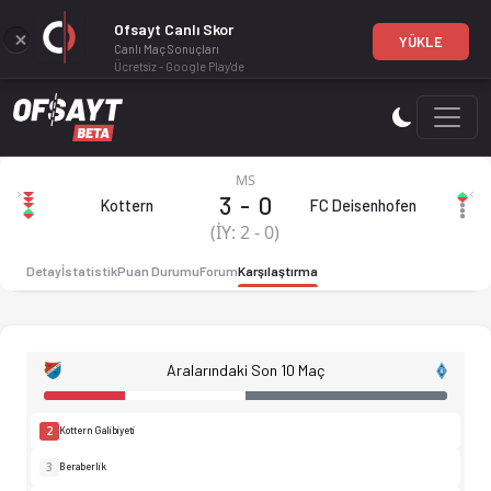
Ofsayt Canlı Skor
YÜKLE
Canlı Maç Sonuçları
Ücretsiz - Google Play'de
TSV 1874 Kottern - FC Deisenhofen 3-0 bitti. Gol anları, kadr
MS
3
-
0
Kottern
FC Deisenhofen
TSV 1874 Kottern 3-0 FC Deisenh
(İY:
2
-
0
)
Detay
İstatistik
Puan Durumu
Forum
Karşılaştırma
Aralarındaki Son 10 Maç
2
Kottern Galibiyeti
3
Beraberlik