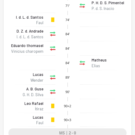
P. H. D. S. Pimentel
71'
P. d. S. Inacio
I. d. L. d. Santos
74'
Faul
D. Z. d. Andrade
84'
I. d. L. d. Santos
Eduardo thomasel
84'
Vinicius charopem
Matheus
84'
Elias
Lucas
89'
Wender
A. B. Guse
90'
G. H. D. Silva
Leo Rafael
90+2
İtiraz
Nova Iguacu - Sampaio Correa (RJ) 2-0 bitti. Gol anları, kadr
Lucas
90+3
Faul
MS | 2 - 0