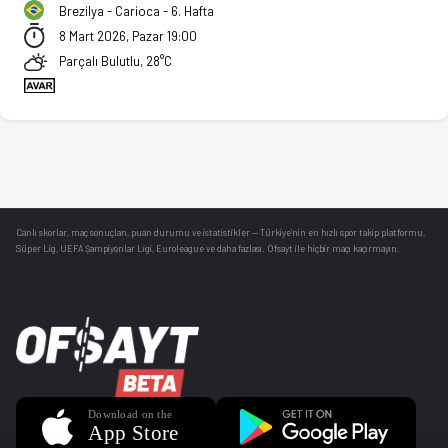
Brezilya - Carioca - 6. Hafta
8 Mart 2026, Pazar 19:00
Parçalı Bulutlu, 28°C
Canlı skorlar
, maç sonuçları, puan durumu ve istatistikler — Türkiye’nin en hızlı spor takip platformu.
Süper Lig, UEFA Şampiyonlar Ligi, Euroleague ve daha fazlası. Ofsayt ile hiçbir maçı kaçırmayın.