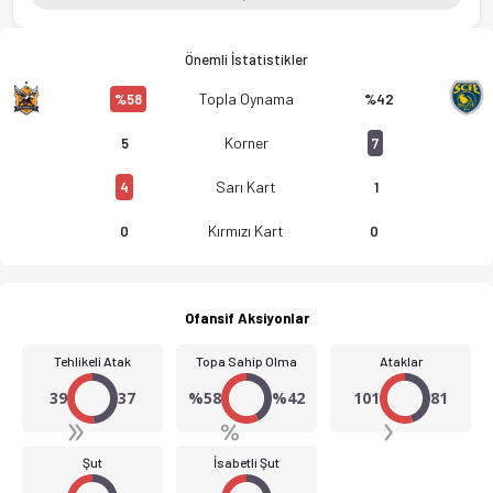
Önemli İstatistikler
Topla Oynama
%58
%42
Korner
5
7
Sarı Kart
4
1
Kırmızı Kart
0
0
Ofansif Aksiyonlar
Tehlikeli Atak
Topa Sahip Olma
Ataklar
39
37
%58
%42
101
81
Şut
İsabetli Şut