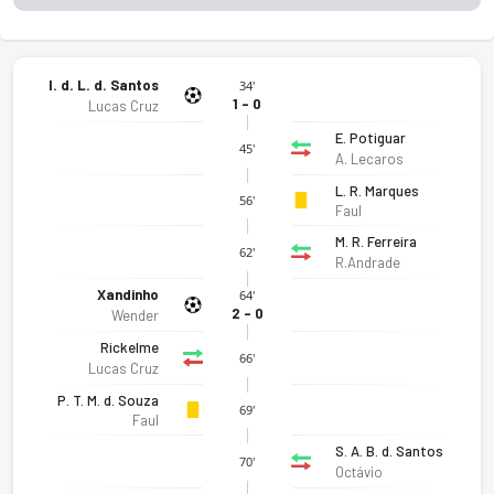
I. d. L. d. Santos
34'
1 - 0
Lucas Cruz
E. Potiguar
45'
A. Lecaros
L. R. Marques
56'
Faul
M. R. Ferreira
62'
R.Andrade
Xandinho
64'
2 - 0
Wender
Rickelme
66'
Lucas Cruz
P. T. M. d. Souza
69'
Faul
S. A. B. d. Santos
70'
Octávio