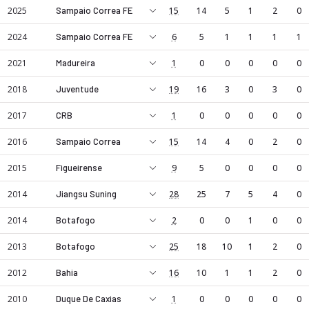
2025
Sampaio Correa FE
15
14
5
1
2
0
2024
Sampaio Correa FE
6
5
1
1
1
1
2021
Madureira
1
0
0
0
0
0
2018
Juventude
19
16
3
0
3
0
2017
CRB
1
0
0
0
0
0
2016
Sampaio Correa
15
14
4
0
2
0
2015
Figueirense
9
5
0
0
0
0
2014
Jiangsu Suning
28
25
7
5
4
0
2014
Botafogo
2
0
0
1
0
0
Elias, CF mevkiinde profesyonel bir futbol oyuncusudur. Sam
2013
Botafogo
25
18
10
1
2
0
2012
Bahia
16
10
1
1
2
0
2010
Duque De Caxias
1
0
0
0
0
0