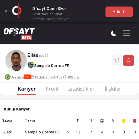
Ofsayt Canlı Skor
YÜKLE
Canlı Maç Sonuçları
Ücretsiz - Google Play'de
Elias, CF mevkiinde profesyonel bir futbol oyuncusudur. Sam
Elias
Yaş 39
Sampaio Correa FE
Brezilya
13 Şubat 1987 (39)
182 cm
CF
Kariyer
Profil
İstatistikler
İlişkiler
Kulüp Kariyer
Sezon
Takım
M
11
A
2026
Sampaio Correa FE
13
7
4
0
0
0