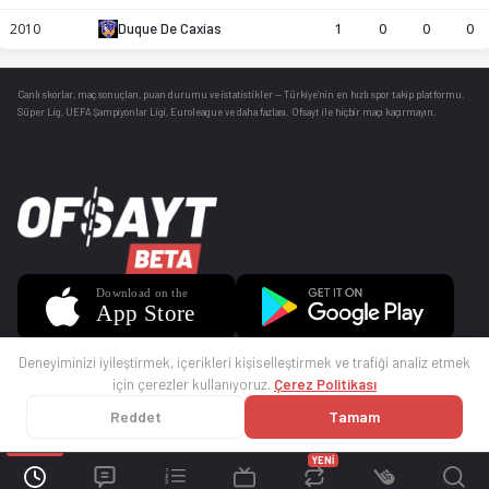
2010
Duque De Caxias
1
0
0
0
Canlı skorlar
, maç sonuçları, puan durumu ve istatistikler — Türkiye’nin en hızlı spor takip platformu.
Süper Lig, UEFA Şampiyonlar Ligi, Euroleague ve daha fazlası. Ofsayt ile hiçbir maçı kaçırmayın.
Deneyiminizi iyileştirmek, içerikleri kişiselleştirmek ve trafiği analiz etmek
için çerezler kullanıyoruz.
Çerez Politikası
Reddet
Tamam
© 2025 Ofsayt
Kullanım Koşulları
Gizlilik Politikası
Çerez Politikası
İletişim
Sıkça Sorulan Sorular
Künye
YENİ