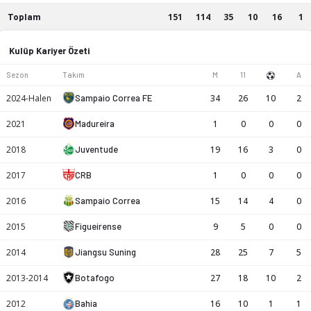
Toplam
151
114
35
10
16
1
Elias kariyer istatistikleri: sezon bazında maç, gol ve asist
Kulüp Kariyer Özeti
Sezon
Takım
M
11
A
2024-Halen
Sampaio Correa FE
34
26
10
2
2021
Madureira
1
0
0
0
2018
Juventude
19
16
3
0
2017
CRB
1
0
0
0
2016
Sampaio Correa
15
14
4
0
2015
Figueirense
9
5
0
0
2014
Jiangsu Suning
28
25
7
5
2013-2014
Botafogo
27
18
10
2
2012
Bahia
16
10
1
1