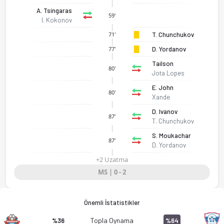
A. Tsingaras
59'
I. Kokonov
T. Chunchukov
71'
D. Yordanov
77'
Tailson
80'
Jota Lopes
E. John
80'
Xande
D. Ivanov
87'
T. Chunchukov
S. Moukachar
87'
D. Yordanov
+2 Uzatma
MS | 0 - 2
Montana - FK Spartak 1918 Varna 0-2 bitti. Gol anları, kadro,
Önemli İstatistikler
Topla Oynama
%36
%64