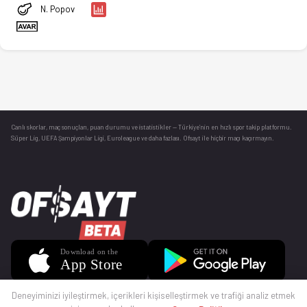
N. Popov
Canlı skorlar
, maç sonuçları, puan durumu ve istatistikler — Türkiye’nin en hızlı spor takip platformu.
Süper Lig, UEFA Şampiyonlar Ligi, Euroleague ve daha fazlası. Ofsayt ile hiçbir maçı kaçırmayın.
Deneyiminizi iyileştirmek, içerikleri kişiselleştirmek ve trafiği analiz etmek