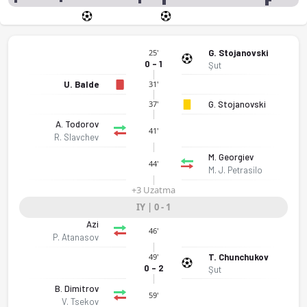
G. Stojanovski
25'
0 - 1
Şut
U. Balde
31'
G. Stojanovski
37'
A. Todorov
41'
R. Slavchev
M. Georgiev
44'
M. J. Petrasilo
+3 Uzatma
IY | 0 - 1
Azi
46'
P. Atanasov
T. Chunchukov
49'
0 - 2
Şut
B. Dimitrov
59'
V. Tsekov