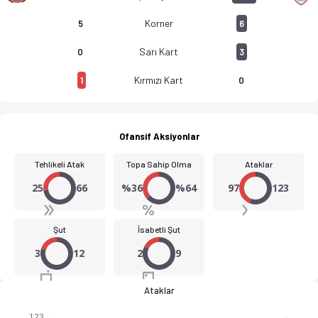
Korner
5
6
Sarı Kart
0
3
Kırmızı Kart
1
0
Ofansif Aksiyonlar
Tehlikeli Atak
Topa Sahip Olma
Ataklar
25
66
%36
%64
97
123
Şut
İsabetli Şut
3
12
2
9
Ataklar